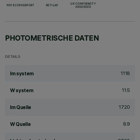
UK CONFORMITY
PEP ECOPASSPORT
RETILAP
ASSESSED
PHOTOMETRISCHE DATEN
DETAILS
1118
lm system
11.5
W system
1720
lm Quelle
8.9
W Quelle