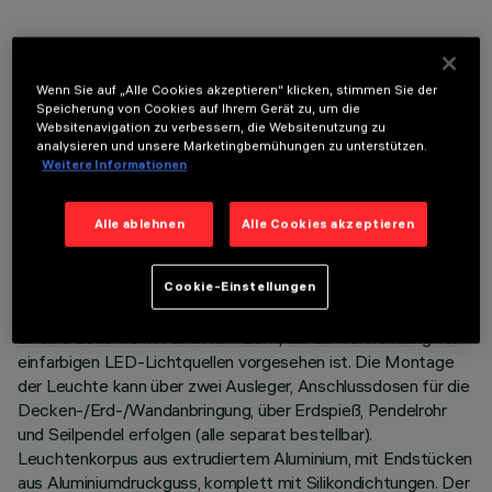
OPTIONALE KOMPONENTEN
Wenn Sie auf „Alle Cookies akzeptieren“ klicken, stimmen Sie der
Speicherung von Cookies auf Ihrem Gerät zu, um die
Websitenavigation zu verbessern, die Websitenutzung zu
analysieren und unsere Marketingbemühungen zu unterstützen.
Weitere Informationen
TECHNISCHE DATEN
Alle ablehnen
Alle Cookies akzeptieren
LETZTES UPDATE: 06.08.2026
Cookie-Einstellungen
BESCHREIBUNG
Lineare Leuchte mit direktem Licht, die zur Verwendung von
einfarbigen LED-Lichtquellen vorgesehen ist. Die Montage
der Leuchte kann über zwei Ausleger, Anschlussdosen für die
Decken-/Erd-/Wandanbringung, über Erdspieß, Pendelrohr
und Seilpendel erfolgen (alle separat bestellbar).
Leuchtenkorpus aus extrudiertem Aluminium, mit Endstücken
aus Aluminiumdruckguss, komplett mit Silikondichtungen. Der