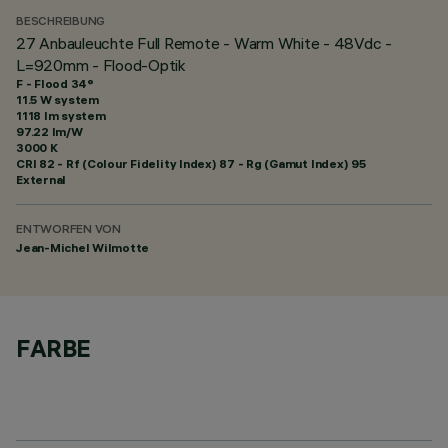
BESCHREIBUNG
27 Anbauleuchte Full Remote - Warm White - 48Vdc -
L=920mm - Flood-Optik
F - Flood 34°
11.5 W system
1118 lm system
97.22 lm/W
3000 K
CRI
82
- Rf (Colour Fidelity Index) 87 - Rg (Gamut Index) 95
External
ENTWORFEN VON
Jean-Michel Wilmotte
FARBE