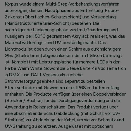
Korpus wurde einem Multi-Step-Vorbehandlungsverfahren
unterzogen, dessen Hauptphasen aus Entfettung, Fluoro-
Zinkonat (Oberflächen-Schutzschicht) und Versiegelung
(Nanostrukturierte Silan-Schicht) bestehen. Die
nachfolgende Lackierungsphase wird mit Grundierung und
flüssigem, bei 150°C gebranntem Akryllack realisiert, was das
Material witterungs- und UV-beständig macht. Das
Lichtmodul ist oben durch einen Schirm aus durchsichtigem
Glas (Stärke 5mm) abgeschlossen, der mit Silikon befestigt
ist. Komplett mit Leistungsplatine für mehrere LEDs in der
Farbe Warm White. Sowohl die Steuerkarte 48Vdc (erhältlich
in DMX- und DALI-Version) als auch die
Stromversorgungseinheit sind separat zu bestellen.
Steckverbinder mit Gewindemutter IP68 im Lieferumfang
enthalten. Die Produkte verfügen über einen Doppelverbinder
(Stecker / Buchse) für die Durchgangsverdrahtung und die
Anwendung in Reihenschaltung. Das Produkt verfügt über
eine abschließende Schutzabdeckung (mit Schutz vor UV-
Strahlung) zur Abdeckung der Kabel, um sie vor Schmutz und
UV-Strahlung zu schützen. Ausgerüstet mit optischem