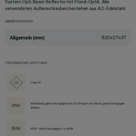
System Opti Beam Reflector mit Flood-Optik. Alle
verwendeten Außenschrauben bestehen aus A2-Edelstahl.
ABMESSUNGEN
920x27x37
Allgemein (mm)
TECHNISCHE LEISTUNG
Class III
Vollständig geschützt gegen das Eindringen von Staub, geschützt gegen
Wellen.
IK06 - Geschützt gegen 1-j-stöße