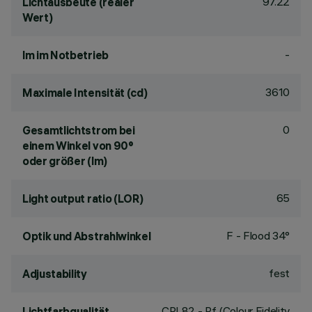
97.22
Lichtausbeute (realer
Wert)
-
lm im Notbetrieb
3610
Maximale Intensität (cd)
0
Gesamtlichtstrom bei
einem Winkel von 90°
oder größer (lm)
65
Light output ratio (LOR)
F - Flood 34°
Optik und Abstrahlwinkel
fest
Adjustability
CRI
82
- Rf (Colour Fidelity
Lichtfarbqualität