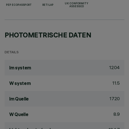
UK CONFORMITY
PEP ECOPASSPORT
RETILAP
ASSESSED
PHOTOMETRISCHE DATEN
DETAILS
1204
lm system
11.5
W system
1720
lm Quelle
8.9
W Quelle