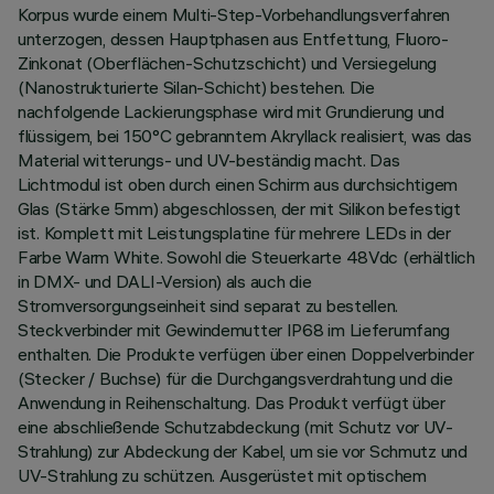
Korpus wurde einem Multi-Step-Vorbehandlungsverfahren
unterzogen, dessen Hauptphasen aus Entfettung, Fluoro-
Zinkonat (Oberflächen-Schutzschicht) und Versiegelung
(Nanostrukturierte Silan-Schicht) bestehen. Die
nachfolgende Lackierungsphase wird mit Grundierung und
flüssigem, bei 150°C gebranntem Akryllack realisiert, was das
Material witterungs- und UV-beständig macht. Das
Lichtmodul ist oben durch einen Schirm aus durchsichtigem
Glas (Stärke 5mm) abgeschlossen, der mit Silikon befestigt
ist. Komplett mit Leistungsplatine für mehrere LEDs in der
Farbe Warm White. Sowohl die Steuerkarte 48Vdc (erhältlich
in DMX- und DALI-Version) als auch die
Stromversorgungseinheit sind separat zu bestellen.
Steckverbinder mit Gewindemutter IP68 im Lieferumfang
enthalten. Die Produkte verfügen über einen Doppelverbinder
(Stecker / Buchse) für die Durchgangsverdrahtung und die
Anwendung in Reihenschaltung. Das Produkt verfügt über
eine abschließende Schutzabdeckung (mit Schutz vor UV-
Strahlung) zur Abdeckung der Kabel, um sie vor Schmutz und
UV-Strahlung zu schützen. Ausgerüstet mit optischem