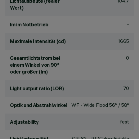
104.7
Lichtausbeute (realer
Wert)
-
lm im Notbetrieb
1665
Maximale Intensität (cd)
0
Gesamtlichtstrom bei
einem Winkel von 90°
oder größer (lm)
70
Light output ratio (LOR)
WF - Wide Flood 56° / 58°
Optik und Abstrahlwinkel
fest
Adjustability
CRI
82
- Rf (Colour Fidelity
Lichtfarbqualität