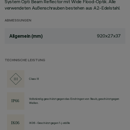
System Opti Beam Reflector mit Wide Flood-Optik. Alle
verwendeten Außenschrauben bestehen aus A2-Edelstahl.
ABMESSUNGEN
920x27x37
Allgemein (mm)
TECHNISCHE LEISTUNG
Class III
Vollständig geschützt gegen das Eindringen von Staub, geschützt gegen
Wellen.
IK06 - Geschützt gegen 1-j-stöße