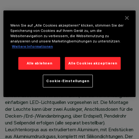
OPTIONALE KOMPONENTEN
Wenn Sie auf „Alle Cookies akzeptieren“ klicken, stimmen Sie der
Speicherung von Cookies auf Ihrem Gerät zu, um die
Websitenavigation zu verbessern, die Websitenutzung zu
analysieren und unsere Marketingbemühungen zu unterstützen.
Weitere Informationen
TECHNISCHE DATEN
Alle ablehnen
Alle Cookies akzeptieren
LETZTES UPDATE: 06.08.2026
Cookie-Einstellungen
BESCHREIBUNG
Lineare Leuchte mit direktem Licht, die zur Verwendung von
einfarbigen LED-Lichtquellen vorgesehen ist. Die Montage
der Leuchte kann über zwei Ausleger, Anschlussdosen für die
Decken-/Erd-/Wandanbringung, über Erdspieß, Pendelrohr
und Seilpendel erfolgen (alle separat bestellbar).
Leuchtenkorpus aus extrudiertem Aluminium, mit Endstücken
aus Aluminiumdruckguss, komplett mit Silikondichtungen. Der