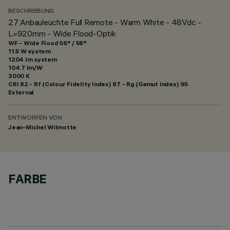
BESCHREIBUNG
27 Anbauleuchte Full Remote - Warm White - 48Vdc -
L=920mm - Wide Flood-Optik
WF - Wide Flood 56° / 58°
11.5 W system
1204 lm system
104.7 lm/W
3000 K
CRI
82
- Rf (Colour Fidelity Index) 87 - Rg (Gamut Index) 95
External
ENTWORFEN VON
Jean-Michel Wilmotte
FARBE