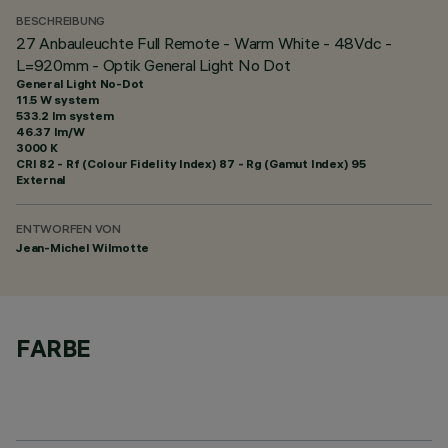
BESCHREIBUNG
27 Anbauleuchte Full Remote - Warm White - 48Vdc -
L=920mm - Optik General Light No Dot
General Light No-Dot
11.5 W system
533.2 lm system
46.37 lm/W
3000 K
CRI
82
- Rf (Colour Fidelity Index) 87 - Rg (Gamut Index) 95
External
ENTWORFEN VON
Jean-Michel Wilmotte
FARBE