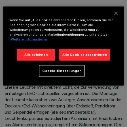
OPTIONALE KOMPONENTEN
Wenn Sie auf „Alle Cookies akzeptieren“ klicken, stimmen Sie der
Speicherung von Cookies auf Ihrem Gerät zu, um die
Websitenavigation zu verbessern, die Websitenutzung zu
analysieren und unsere Marketingbemühungen zu unterstützen.
Weitere Informationen
TECHNISCHE DATEN
Alle ablehnen
Alle Cookies akzeptieren
LETZTES UPDATE: 06.08.2026
Cookie-Einstellungen
BESCHREIBUNG
Lineare Leuchte mit direktem Licht, die zur Verwendung von
einfarbigen LED-Lichtquellen vorgesehen ist. Die Montage
der Leuchte kann über zwei Ausleger, Anschlussdosen für die
Decken-/Erd-/Wandanbringung, über Erdspieß, Pendelrohr
und Seilpendel erfolgen (alle separat bestellbar).
Leuchtenkorpus aus extrudiertem Aluminium, mit Endstücken
aus Aluminiumdruckguss, komplett mit Silikondichtungen. Der