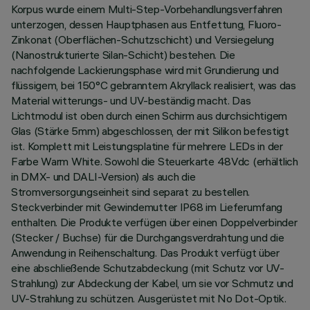
Korpus wurde einem Multi-Step-Vorbehandlungsverfahren
unterzogen, dessen Hauptphasen aus Entfettung, Fluoro-
Zinkonat (Oberflächen-Schutzschicht) und Versiegelung
(Nanostrukturierte Silan-Schicht) bestehen. Die
nachfolgende Lackierungsphase wird mit Grundierung und
flüssigem, bei 150°C gebranntem Akryllack realisiert, was das
Material witterungs- und UV-beständig macht. Das
Lichtmodul ist oben durch einen Schirm aus durchsichtigem
Glas (Stärke 5mm) abgeschlossen, der mit Silikon befestigt
ist. Komplett mit Leistungsplatine für mehrere LEDs in der
Farbe Warm White. Sowohl die Steuerkarte 48Vdc (erhältlich
in DMX- und DALI-Version) als auch die
Stromversorgungseinheit sind separat zu bestellen.
Steckverbinder mit Gewindemutter IP68 im Lieferumfang
enthalten. Die Produkte verfügen über einen Doppelverbinder
(Stecker / Buchse) für die Durchgangsverdrahtung und die
Anwendung in Reihenschaltung. Das Produkt verfügt über
eine abschließende Schutzabdeckung (mit Schutz vor UV-
Strahlung) zur Abdeckung der Kabel, um sie vor Schmutz und
UV-Strahlung zu schützen. Ausgerüstet mit No Dot-Optik.