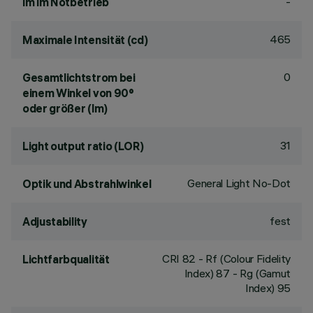
-
lm im Notbetrieb
465
Maximale Intensität (cd)
0
Gesamtlichtstrom bei
einem Winkel von 90°
oder größer (lm)
31
Light output ratio (LOR)
General Light No-Dot
Optik und Abstrahlwinkel
fest
Adjustability
CRI
82
- Rf (Colour Fidelity
Lichtfarbqualität
Index) 87 - Rg (Gamut
Index) 95