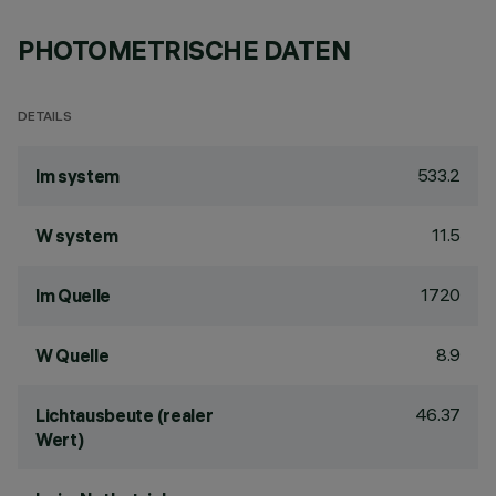
PHOTOMETRISCHE DATEN
DETAILS
533.2
lm system
11.5
W system
1720
lm Quelle
8.9
W Quelle
46.37
Lichtausbeute (realer
Wert)