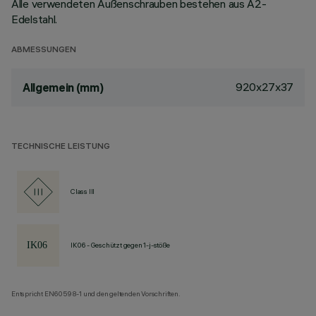
Alle verwendeten Außenschrauben bestehen aus A2-
Edelstahl.
ABMESSUNGEN
920x27x37
Allgemein (mm)
TECHNISCHE LEISTUNG
Class III
IK06 - Geschützt gegen 1-j-stöße
Entspricht EN60598-1 und den geltenden Vorschriften.