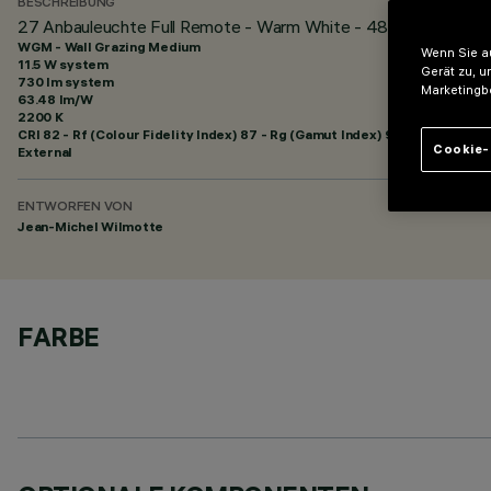
BESCHREIBUNG
27 Anbauleuchte Full Remote - Warm White - 48Vdc - L=920m
WGM - Wall Grazing Medium
Wenn Sie au
11.5 W system
Gerät zu, u
730 lm system
Marketingb
63.48 lm/W
2200 K
CRI
82
- Rf (Colour Fidelity Index) 87 - Rg (Gamut Index) 97
Cookie-
External
ENTWORFEN VON
Jean-Michel Wilmotte
FARBE