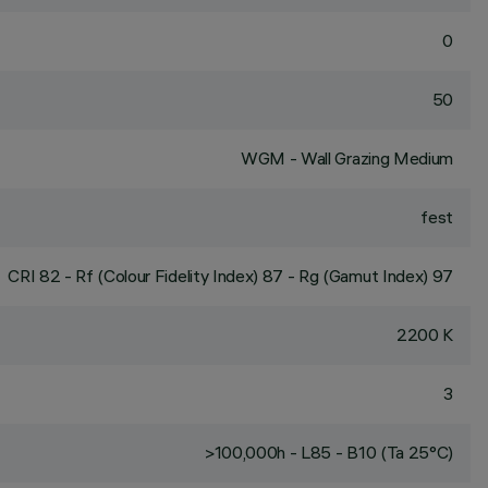
0
50
WGM - Wall Grazing Medium
fest
CRI
82
- Rf (Colour Fidelity Index) 87 - Rg (Gamut Index) 97
2200 K
3
>100,000h - L85 - B10 (Ta 25°C)