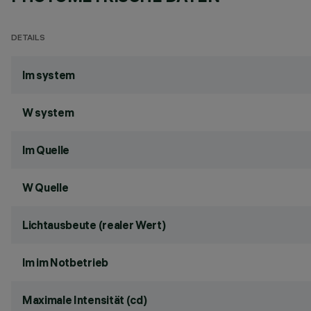
DETAILS
lm system
W system
lm Quelle
W Quelle
Lichtausbeute (realer Wert)
lm im Notbetrieb
Maximale Intensität (cd)