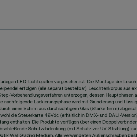
nfarbigen LED-Lichtquellen vorgesehen ist. Die Montage der Leucht
ilpendel erfolgen (alle separat bestellbar). Leuchtenkorpus aus e
-Step-Vorbehandlungsverfahren unterzogen, dessen Hauptphasen a
ie nachfolgende Lackierungsphase wird mit Grundierung und flüssig
rch einen Schirm aus durchsichtigem Glas (Stärke 5mm) abgeschlos
wohl die Steuerkarte 48Vdc (erhältlich in DMX- und DALI-Version)
ang enthalten. Die Produkte verfügen über einen Doppelverbinder
abschließende Schutzabdeckung (mit Schutz vor UV-Strahlung) zur
ptik Wall Grazing Medium. Alle verwendeten Außenschrauben best