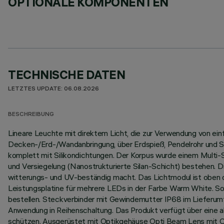
OPTIONALE KOMPONENTEN
TECHNISCHE DATEN
LETZTES UPDATE: 06.08.2026
BESCHREIBUNG
Lineare Leuchte mit direktem Licht, die zur Verwendung von ei
Decken-/Erd-/Wandanbringung, über Erdspieß, Pendelrohr und Se
komplett mit Silikondichtungen. Der Korpus wurde einem Multi
und Versiegelung (Nanostrukturierte Silan-Schicht) bestehen. D
witterungs- und UV-beständig macht. Das Lichtmodul ist oben du
Leistungsplatine für mehrere LEDs in der Farbe Warm White. So
bestellen. Steckverbinder mit Gewindemutter IP68 im Lieferumf
Anwendung in Reihenschaltung. Das Produkt verfügt über eine 
schützen. Ausgerüstet mit Optikgehäuse Opti Beam Lens mit O