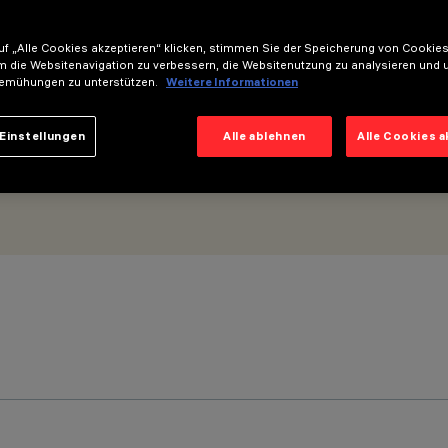
m - Optik Wall Grazing Medium
f „Alle Cookies akzeptieren“ klicken, stimmen Sie der Speicherung von Cookies
m die Websitenavigation zu verbessern, die Websitenutzung zu analysieren und 
emühungen zu unterstützen.
Weitere Informationen
Einstellungen
Alle ablehnen
Alle Cookies 