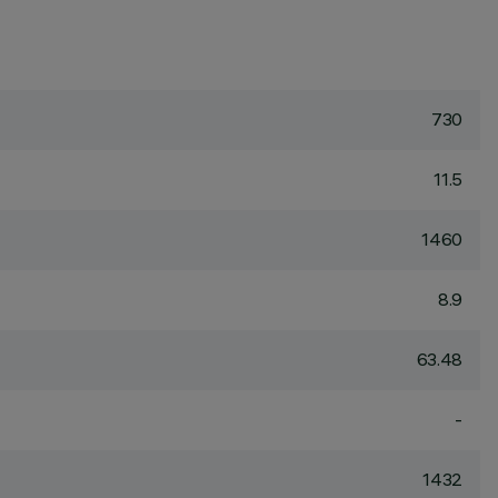
730
11.5
1460
8.9
63.48
-
1432