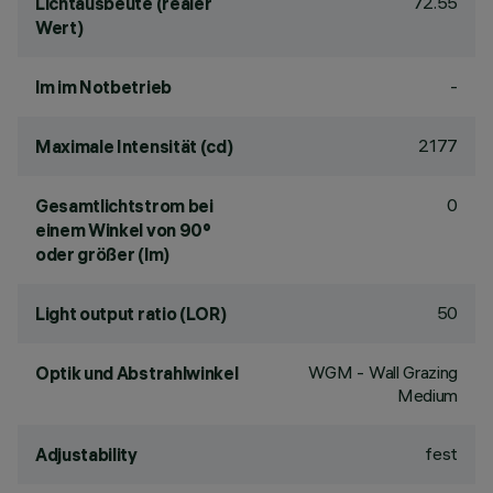
72.55
Lichtausbeute (realer
Wert)
-
lm im Notbetrieb
2177
Maximale Intensität (cd)
0
Gesamtlichtstrom bei
einem Winkel von 90°
oder größer (lm)
50
Light output ratio (LOR)
WGM - Wall Grazing
Optik und Abstrahlwinkel
Medium
fest
Adjustability