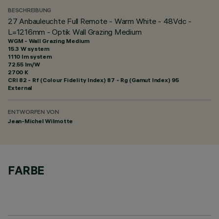
BESCHREIBUNG
27 Anbauleuchte Full Remote - Warm White - 48Vdc -
L=1216mm - Optik Wall Grazing Medium
WGM - Wall Grazing Medium
15.3 W system
1110 lm system
72.55 lm/W
2700 K
CRI
82
- Rf (Colour Fidelity Index) 87 - Rg (Gamut Index) 95
External
ENTWORFEN VON
Jean-Michel Wilmotte
FARBE