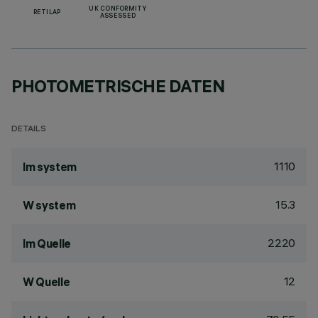
UK CONFORMITY
RETILAP
ASSESSED
PHOTOMETRISCHE DATEN
DETAILS
1110
lm system
15.3
W system
2220
lm Quelle
12
W Quelle