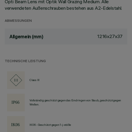
Opti Beam Lens mit Optik Wall Grazing Medium. Alle
verwendeten Außenschrauben bestehen aus A2-Edelstahl.
ABMESSUNGEN
1216x27x37
Allgemein (mm)
TECHNISCHE LEISTUNG
Class III
Vollständig geschützt gegen das Eindringen von Staub, geschützt gegen
Wellen.
IK06 - Geschützt gegen 1-j-stöße