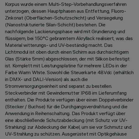
Korpus wurde einem Multi-Step-Vorbehandlungsverfahren
unterzogen, dessen Hauptphasen aus Entfettung, Fluoro-
Zinkonat (Oberflächen-Schutzschicht) und Versiegelung
(Nanostrukturierte Silan-Schicht) bestehen. Die
nachfolgende Lackierungsphase wird mit Grundierung und
flüssigem, bei 150°C gebranntem Akryllack realisiert, was das
Material witterungs- und UV-beständig macht. Das
Lichtmodul ist oben durch einen Schirm aus durchsichtigem
Glas (Stärke 5mm) abgeschlossen, der mit Silikon befestigt
ist. Komplett mit Leistungsplatine für mehrere LEDs in der
Farbe Warm White. Sowohl die Steuerkarte 48Vdc (erhältlich
in DMX- und DALI-Version) als auch die
Stromversorgungseinheit sind separat zu bestellen.
Steckverbinder mit Gewindemutter IP68 im Lieferumfang
enthalten. Die Produkte verfügen über einen Doppelverbinder
(Stecker / Buchse) für die Durchgangsverdrahtung und die
Anwendung in Reihenschaltung. Das Produkt verfügt über
eine abschließende Schutzabdeckung (mit Schutz vor UV-
Strahlung) zur Abdeckung der Kabel, um sie vor Schmutz und
UV-Strahlung zu schützen. Ausgerüstet mit Optikgehäuse