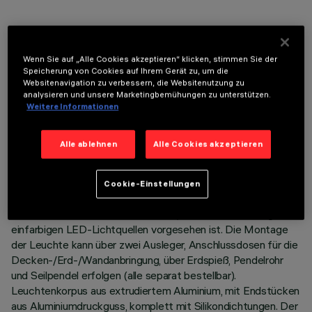
OPTIONALE KOMPONENTEN
Wenn Sie auf „Alle Cookies akzeptieren“ klicken, stimmen Sie der
Speicherung von Cookies auf Ihrem Gerät zu, um die
Websitenavigation zu verbessern, die Websitenutzung zu
analysieren und unsere Marketingbemühungen zu unterstützen.
Weitere Informationen
TECHNISCHE DATEN
Alle ablehnen
Alle Cookies akzeptieren
LETZTES UPDATE: 06.08.2026
Cookie-Einstellungen
BESCHREIBUNG
Lineare Leuchte mit direktem Licht, die zur Verwendung von
einfarbigen LED-Lichtquellen vorgesehen ist. Die Montage
der Leuchte kann über zwei Ausleger, Anschlussdosen für die
Decken-/Erd-/Wandanbringung, über Erdspieß, Pendelrohr
und Seilpendel erfolgen (alle separat bestellbar).
Leuchtenkorpus aus extrudiertem Aluminium, mit Endstücken
aus Aluminiumdruckguss, komplett mit Silikondichtungen. Der