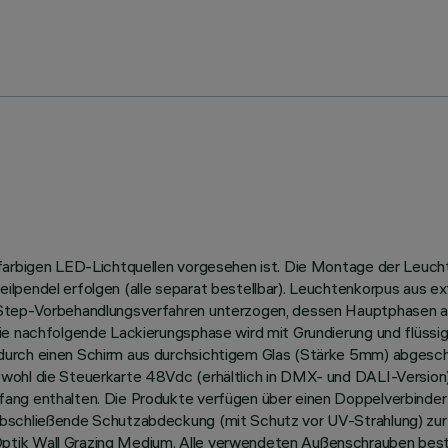
nfarbigen LED-Lichtquellen vorgesehen ist. Die Montage der Leucht
ilpendel erfolgen (alle separat bestellbar). Leuchtenkorpus aus e
-Step-Vorbehandlungsverfahren unterzogen, dessen Hauptphasen a
ie nachfolgende Lackierungsphase wird mit Grundierung und flüssig
rch einen Schirm aus durchsichtigem Glas (Stärke 5mm) abgeschlos
wohl die Steuerkarte 48Vdc (erhältlich in DMX- und DALI-Version)
ang enthalten. Die Produkte verfügen über einen Doppelverbinder
abschließende Schutzabdeckung (mit Schutz vor UV-Strahlung) zur
ptik Wall Grazing Medium. Alle verwendeten Außenschrauben best