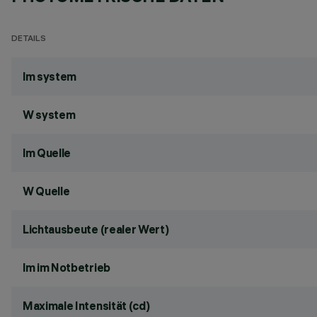
DETAILS
lm system
W system
lm Quelle
W Quelle
Lichtausbeute (realer Wert)
lm im Notbetrieb
Maximale Intensität (cd)