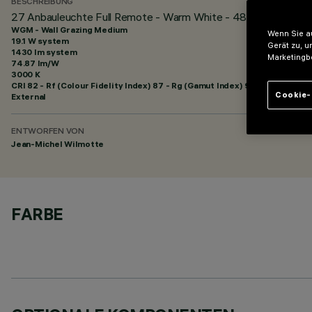
BESCHREIBUNG
27 Anbauleuchte Full Remote - Warm White - 48Vdc - L=1511
WGM - Wall Grazing Medium
Wenn Sie au
19.1 W system
Gerät zu, u
1430 lm system
Marketingb
74.87 lm/W
3000 K
CRI
82
- Rf (Colour Fidelity Index) 87 - Rg (Gamut Index) 95
Cookie-
External
ENTWORFEN VON
Jean-Michel Wilmotte
FARBE