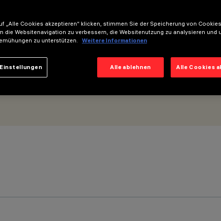
mm - Optik Wall Grazing Medium
f „Alle Cookies akzeptieren“ klicken, stimmen Sie der Speicherung von Cookies
m die Websitenavigation zu verbessern, die Websitenutzung zu analysieren und 
emühungen zu unterstützen.
Weitere Informationen
Einstellungen
Alle ablehnen
Alle Cookies 