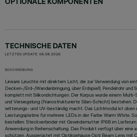
OPTIONALE KOMPONENTEN
TECHNISCHE DATEN
LETZTES UPDATE: 06.08.2026
BESCHREIBUNG
Lineare Leuchte mit direktem Licht, die zur Verwendung von ei
Decken-/Erd-/Wandanbringung, über Erdspieß, Pendelrohr und Se
komplett mit Silikondichtungen. Der Korpus wurde einem Multi
und Versiegelung (Nanostrukturierte Silan-Schicht) bestehen. D
witterungs- und UV-beständig macht. Das Lichtmodul ist oben du
Leistungsplatine für mehrere LEDs in der Farbe Warm White. So
bestellen. Steckverbinder mit Gewindemutter IP68 im Lieferumf
Anwendung in Reihenschaltung. Das Produkt verfügt über eine 
schützen. Ausgerüstet mit Optikgehäuse Opti Beam Lens mit O