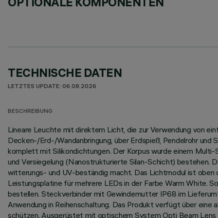
OPTIONALE KOMPONENTEN
TECHNISCHE DATEN
LETZTES UPDATE: 06.08.2026
BESCHREIBUNG
Lineare Leuchte mit direktem Licht, die zur Verwendung von ei
Decken-/Erd-/Wandanbringung, über Erdspieß, Pendelrohr und Se
komplett mit Silikondichtungen. Der Korpus wurde einem Multi
und Versiegelung (Nanostrukturierte Silan-Schicht) bestehen. D
witterungs- und UV-beständig macht. Das Lichtmodul ist oben du
Leistungsplatine für mehrere LEDs in der Farbe Warm White. So
bestellen. Steckverbinder mit Gewindemutter IP68 im Lieferumf
Anwendung in Reihenschaltung. Das Produkt verfügt über eine 
schützen. Ausgerüstet mit optischem System Opti Beam Lens m