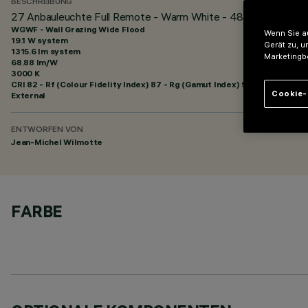
BESCHREIBUNG
27 Anbauleuchte Full Remote - Warm White - 48Vdc - L=1511m
WGWF - Wall Grazing Wide Flood
Wenn Sie au
19.1 W system
Gerät zu, u
1315.6 lm system
Marketingb
68.88 lm/W
3000 K
CRI
82
- Rf (Colour Fidelity Index) 87 - Rg (Gamut Index) 95
Cookie-
External
ENTWORFEN VON
Jean-Michel Wilmotte
FARBE