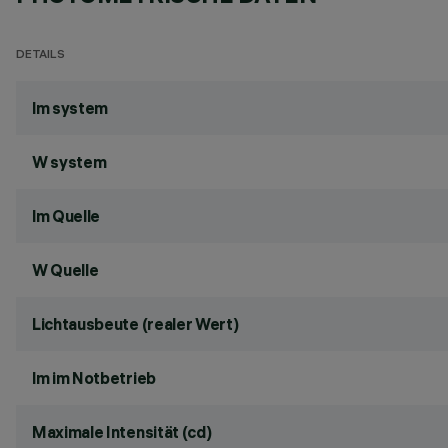
DETAILS
lm system
W system
lm Quelle
W Quelle
Lichtausbeute (realer Wert)
lm im Notbetrieb
Maximale Intensität (cd)