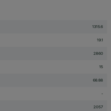
1315.6
19.1
2860
15
68.88
-
2057