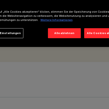
m - Optik Wall Grazing Wide Flood
f „Alle Cookies akzeptieren“ klicken, stimmen Sie der Speicherung von Cookies
m die Websitenavigation zu verbessern, die Websitenutzung zu analysieren und 
emühungen zu unterstützen.
Weitere Informationen
Einstellungen
Alle ablehnen
Alle Cookies 