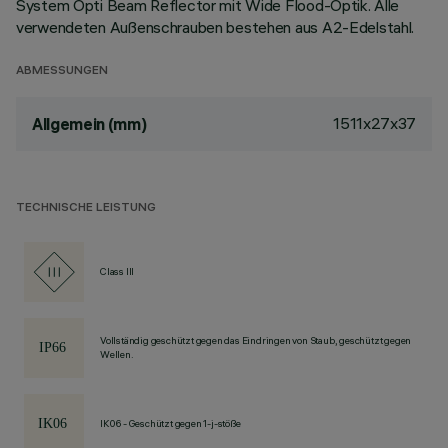
System Opti Beam Reflector mit Wide Flood-Optik. Alle
verwendeten Außenschrauben bestehen aus A2-Edelstahl.
ABMESSUNGEN
1511x27x37
Allgemein (mm)
TECHNISCHE LEISTUNG
Class III
Vollständig geschützt gegen das Eindringen von Staub, geschützt gegen
Wellen.
IK06 - Geschützt gegen 1-j-stöße