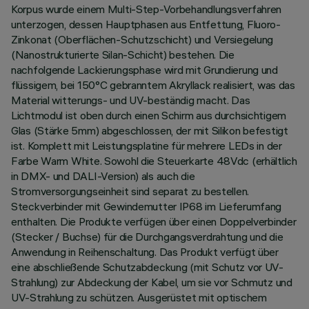
Korpus wurde einem Multi-Step-Vorbehandlungsverfahren
unterzogen, dessen Hauptphasen aus Entfettung, Fluoro-
Zinkonat (Oberflächen-Schutzschicht) und Versiegelung
(Nanostrukturierte Silan-Schicht) bestehen. Die
nachfolgende Lackierungsphase wird mit Grundierung und
flüssigem, bei 150°C gebranntem Akryllack realisiert, was das
Material witterungs- und UV-beständig macht. Das
Lichtmodul ist oben durch einen Schirm aus durchsichtigem
Glas (Stärke 5mm) abgeschlossen, der mit Silikon befestigt
ist. Komplett mit Leistungsplatine für mehrere LEDs in der
Farbe Warm White. Sowohl die Steuerkarte 48Vdc (erhältlich
in DMX- und DALI-Version) als auch die
Stromversorgungseinheit sind separat zu bestellen.
Steckverbinder mit Gewindemutter IP68 im Lieferumfang
enthalten. Die Produkte verfügen über einen Doppelverbinder
(Stecker / Buchse) für die Durchgangsverdrahtung und die
Anwendung in Reihenschaltung. Das Produkt verfügt über
eine abschließende Schutzabdeckung (mit Schutz vor UV-
Strahlung) zur Abdeckung der Kabel, um sie vor Schmutz und
UV-Strahlung zu schützen. Ausgerüstet mit optischem