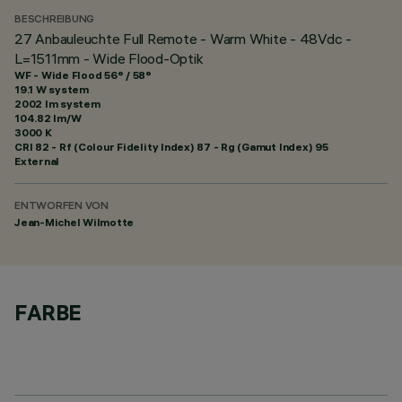
BESCHREIBUNG
27 Anbauleuchte Full Remote - Warm White - 48Vdc -
L=1511mm - Wide Flood-Optik
WF - Wide Flood 56° / 58°
19.1 W system
2002 lm system
104.82 lm/W
3000 K
CRI
82
- Rf (Colour Fidelity Index) 87 - Rg (Gamut Index) 95
External
ENTWORFEN VON
Jean-Michel Wilmotte
FARBE