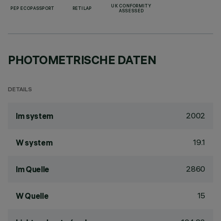
UK CONFORMITY
PEP ECOPASSPORT
RETILAP
ASSESSED
PHOTOMETRISCHE DATEN
DETAILS
2002
lm system
19.1
W system
2860
lm Quelle
15
W Quelle