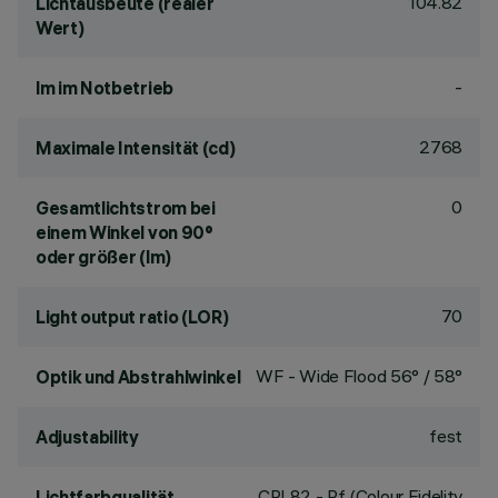
104.82
Lichtausbeute (realer
Wert)
-
lm im Notbetrieb
2768
Maximale Intensität (cd)
0
Gesamtlichtstrom bei
einem Winkel von 90°
oder größer (lm)
70
Light output ratio (LOR)
WF - Wide Flood 56° / 58°
Optik und Abstrahlwinkel
fest
Adjustability
CRI
82
- Rf (Colour Fidelity
Lichtfarbqualität