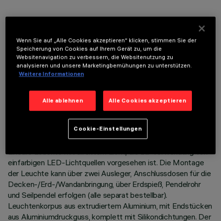
OPTIONALE KOMPONENTEN
Wenn Sie auf „Alle Cookies akzeptieren“ klicken, stimmen Sie der
Speicherung von Cookies auf Ihrem Gerät zu, um die
Websitenavigation zu verbessern, die Websitenutzung zu
analysieren und unsere Marketingbemühungen zu unterstützen.
Weitere Informationen
TECHNISCHE DATEN
Alle ablehnen
Alle Cookies akzeptieren
LETZTES UPDATE: 06.08.2026
Cookie-Einstellungen
BESCHREIBUNG
Lineare Leuchte mit direktem Licht, die zur Verwendung von
einfarbigen LED-Lichtquellen vorgesehen ist. Die Montage
der Leuchte kann über zwei Ausleger, Anschlussdosen für die
Decken-/Erd-/Wandanbringung, über Erdspieß, Pendelrohr
und Seilpendel erfolgen (alle separat bestellbar).
Leuchtenkorpus aus extrudiertem Aluminium, mit Endstücken
aus Aluminiumdruckguss, komplett mit Silikondichtungen. Der