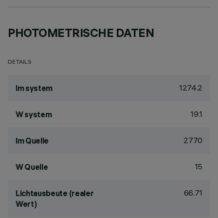
PHOTOMETRISCHE DATEN
DETAILS
1274.2
lm system
19.1
W system
2770
lm Quelle
15
W Quelle
66.71
Lichtausbeute (realer
Wert)