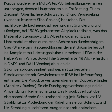
Korpus wurde einem Multi-Step-Vorbehandlungsverfahren
unterzogen, dessen Hauptphasen aus Entfettung, Fluoro-
Zinkonat (Oberflächen-Schutzschicht) und Versiegelung
(Nanostrukturierte Silan-Schicht) bestehen. Die
nachfolgende Lackierungsphase wird mit Grundierung und
flüssigem, bei 150°C gebranntem Akryllack realisiert, was das
Material witterungs- und UV-beständig macht. Das
Lichtmodul ist oben durch einen Schirm aus durchsichtigem
Glas (Stärke 5mm) abgeschlossen, der mit Silikon befestigt
ist. Komplett mit Leistungsplatine für mehrere LEDs in der
Farbe Warm White. Sowohl die Steuerkarte 48Vdc (erhältlich
in DMX- und DALI-Version) als auch die
Stromversorgungseinheit sind separat zu bestellen.
Steckverbinder mit Gewindemutter IP68 im Lieferumfang
enthalten. Die Produkte verfügen über einen Doppelverbinder
(Stecker / Buchse) für die Durchgangsverdrahtung und die
Anwendung in Reihenschaltung. Das Produkt verfügt über
eine abschließende Schutzabdeckung (mit Schutz vor UV-
Strahlung) zur Abdeckung der Kabel, um sie vor Schmutz und
UV-Strahlung zu schützen. Ausgerüstet mit optischem