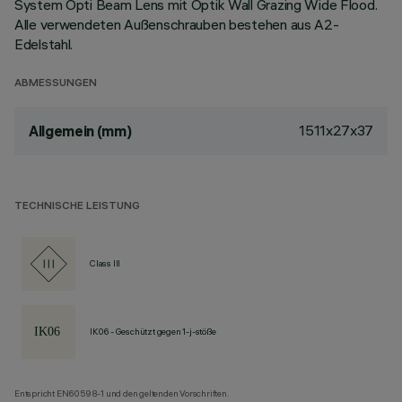
System Opti Beam Lens mit Optik Wall Grazing Wide Flood.
Alle verwendeten Außenschrauben bestehen aus A2-
Edelstahl.
ABMESSUNGEN
1511x27x37
Allgemein (mm)
TECHNISCHE LEISTUNG
Class III
IK06 - Geschützt gegen 1-j-stöße
Entspricht EN60598-1 und den geltenden Vorschriften.