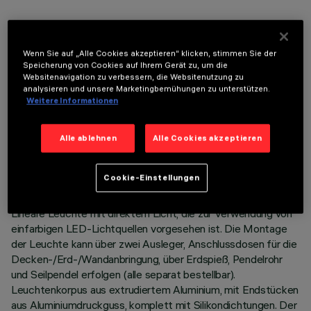
OPTIONALE KOMPONENTEN
Wenn Sie auf „Alle Cookies akzeptieren“ klicken, stimmen Sie der
Speicherung von Cookies auf Ihrem Gerät zu, um die
Websitenavigation zu verbessern, die Websitenutzung zu
analysieren und unsere Marketingbemühungen zu unterstützen.
Weitere Informationen
TECHNISCHE DATEN
Alle ablehnen
Alle Cookies akzeptieren
LETZTES UPDATE: 06.08.2026
Cookie-Einstellungen
BESCHREIBUNG
Lineare Leuchte mit direktem Licht, die zur Verwendung von
einfarbigen LED-Lichtquellen vorgesehen ist. Die Montage
der Leuchte kann über zwei Ausleger, Anschlussdosen für die
Decken-/Erd-/Wandanbringung, über Erdspieß, Pendelrohr
und Seilpendel erfolgen (alle separat bestellbar).
Leuchtenkorpus aus extrudiertem Aluminium, mit Endstücken
aus Aluminiumdruckguss, komplett mit Silikondichtungen. Der