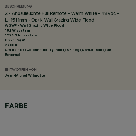
BESCHREIBUNG
27 Anbauleuchte Full Remote - Warm White - 48Vdc -
L=1511mm - Optik Wall Grazing Wide Flood
WGWF - Wall Grazing Wide Flood
19.1 W system
1274.2 lm system
66.71 lm/W
2700 K
CRI
82
- Rf (Colour Fidelity Index) 87 - Rg (Gamut Index) 95
External
ENTWORFEN VON
Jean-Michel Wilmotte
FARBE