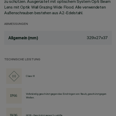
zu schützen. Ausgerüstet mit optischem System Opti Beam
Lens mit Optik Wall Grazing Wide Flood. Alle verwendeten
Außenschrauben bestehen aus A2-Edelstahl.
ABMESSUNGEN
329x27x37
Allgemein (mm)
TECHNISCHE LEISTUNG
Class III
Vollständig geschützt gegen das Eindringen von Staub, geschützt gegen
Wellen.
IK06 - Geschützt gegen 1-j-stöße