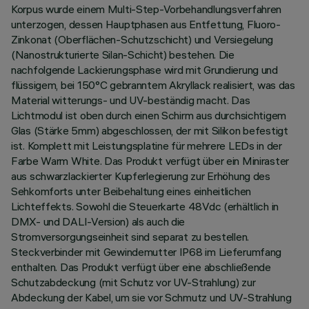
Korpus wurde einem Multi-Step-Vorbehandlungsverfahren
unterzogen, dessen Hauptphasen aus Entfettung, Fluoro-
Zinkonat (Oberflächen-Schutzschicht) und Versiegelung
(Nanostrukturierte Silan-Schicht) bestehen. Die
nachfolgende Lackierungsphase wird mit Grundierung und
flüssigem, bei 150°C gebranntem Akryllack realisiert, was das
Material witterungs- und UV-beständig macht. Das
Lichtmodul ist oben durch einen Schirm aus durchsichtigem
Glas (Stärke 5mm) abgeschlossen, der mit Silikon befestigt
ist. Komplett mit Leistungsplatine für mehrere LEDs in der
Farbe Warm White. Das Produkt verfügt über ein Miniraster
aus schwarzlackierter Kupferlegierung zur Erhöhung des
Sehkomforts unter Beibehaltung eines einheitlichen
Lichteffekts. Sowohl die Steuerkarte 48Vdc (erhältlich in
DMX- und DALI-Version) als auch die
Stromversorgungseinheit sind separat zu bestellen.
Steckverbinder mit Gewindemutter IP68 im Lieferumfang
enthalten. Das Produkt verfügt über eine abschließende
Schutzabdeckung (mit Schutz vor UV-Strahlung) zur
Abdeckung der Kabel, um sie vor Schmutz und UV-Strahlung