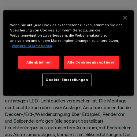
OPTIONALE KOMPONENTEN
Wenn Sie auf „Alle Cookies akzeptieren“ klicken, stimmen Sie der
Speicherung von Cookies auf Ihrem Gerät zu, um die
Websitenavigation zu verbessern, die Websitenutzung zu
analysieren und unsere Marketingbemühungen zu unterstützen.
Weitere Informationen
TECHNISCHE DATEN
Alle ablehnen
Alle Cookies akzeptieren
LETZTES UPDATE: 06.08.2026
Cookie-Einstellungen
BESCHREIBUNG
Lineare Leuchte mit direktem Licht, die zur Verwendung von
einfarbigen LED-Lichtquellen vorgesehen ist. Die Montage
der Leuchte kann über zwei Ausleger, Anschlussdosen für die
Decken-/Erd-/Wandanbringung, über Erdspieß, Pendelrohr
und Seilpendel erfolgen (alle separat bestellbar).
Leuchtenkorpus aus extrudiertem Aluminium, mit Endstücken
aus Aluminiumdruckguss, komplett mit Silikondichtungen. Der