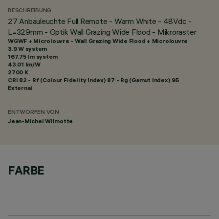
BESCHREIBUNG
27 Anbauleuchte Full Remote - Warm White - 48Vdc -
L=329mm - Optik Wall Grazing Wide Flood - Mikroraster
WGWF + Microlouvre - Wall Grazing Wide Flood + Microlouvre
3.9 W system
167.75 lm system
43.01 lm/W
2700 K
CRI
82
- Rf (Colour Fidelity Index) 87 - Rg (Gamut Index) 95
External
ENTWORFEN VON
Jean-Michel Wilmotte
FARBE