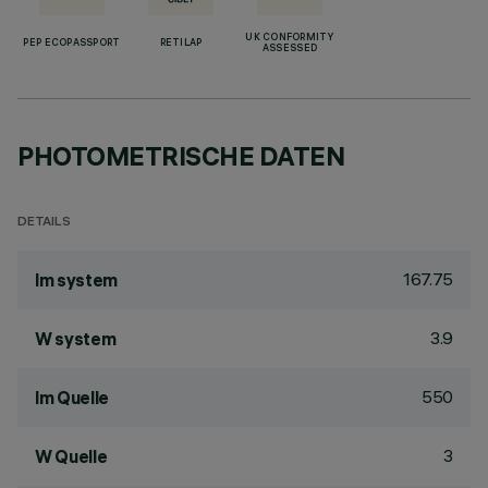
UK CONFORMITY
PEP ECOPASSPORT
RETILAP
ASSESSED
PHOTOMETRISCHE DATEN
DETAILS
167.75
lm system
3.9
W system
550
lm Quelle
3
W Quelle