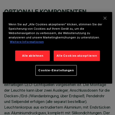
OPTIONALE KOMPONENTEN
Wenn Sie auf „Alle Cookies akzeptieren“ klicken, stimmen Sie der
Speicherung von Cookies auf Ihrem Gerät zu, um die
Websitenavigation zu verbessern, die Websitenutzung zu
analysieren und unsere Marketingbemühungen zu unterstützen.
Weitere Informationen
TECHNISCHE DATEN
Alle ablehnen
Alle Cookies akzeptieren
LETZTES UPDATE: 06.08.2026
BESCHREIBUNG
Cookie-Einstellungen
Lineare Leuchte mit direktem Licht, die zur Verwendung von
einfarbigen LED-Lichtquellen vorgesehen ist. Die Montage
der Leuchte kann über zwei Ausleger, Anschlussdosen für die
Decken-/Erd-/Wandanbringung, über Erdspieß, Pendelrohr
und Seilpendel erfolgen (alle separat bestellbar).
Leuchtenkorpus aus extrudiertem Aluminium, mit Endstücken
aus Aluminiumdruckguss, komplett mit Silikondichtungen. Der