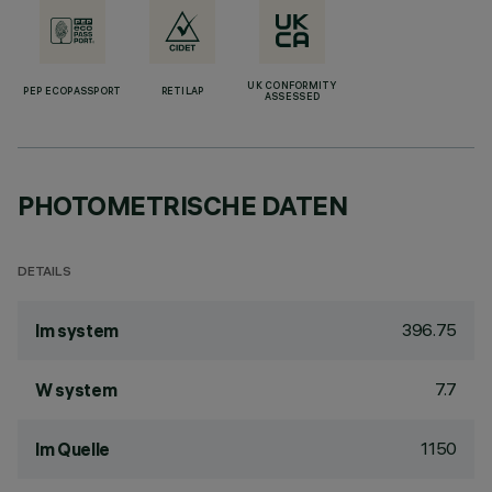
UK CONFORMITY
PEP ECOPASSPORT
RETILAP
ASSESSED
PHOTOMETRISCHE DATEN
DETAILS
396.75
lm system
7.7
W system
1150
lm Quelle