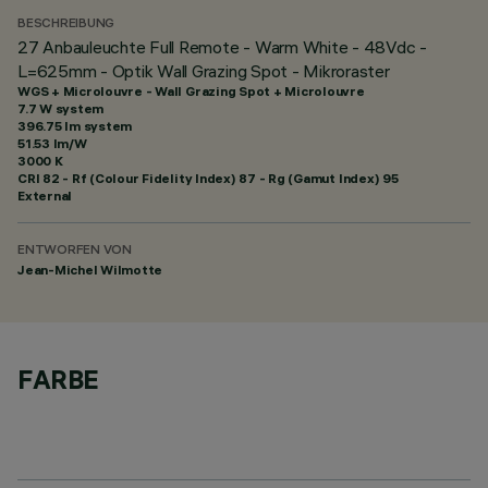
BESCHREIBUNG
27 Anbauleuchte Full Remote - Warm White - 48Vdc -
L=625mm - Optik Wall Grazing Spot - Mikroraster
WGS + Microlouvre - Wall Grazing Spot + Microlouvre
7.7 W system
396.75 lm system
51.53 lm/W
3000 K
CRI
82
- Rf (Colour Fidelity Index) 87 - Rg (Gamut Index) 95
External
ENTWORFEN VON
Jean-Michel Wilmotte
FARBE