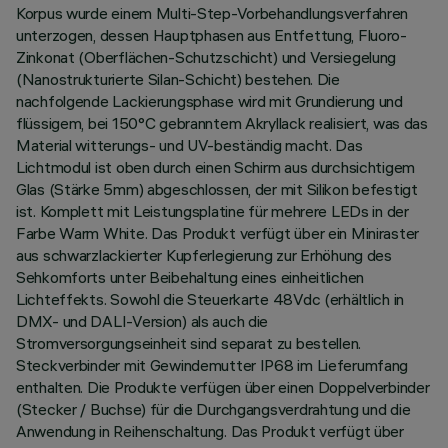
Korpus wurde einem Multi-Step-Vorbehandlungsverfahren
unterzogen, dessen Hauptphasen aus Entfettung, Fluoro-
Zinkonat (Oberflächen-Schutzschicht) und Versiegelung
(Nanostrukturierte Silan-Schicht) bestehen. Die
nachfolgende Lackierungsphase wird mit Grundierung und
flüssigem, bei 150°C gebranntem Akryllack realisiert, was das
Material witterungs- und UV-beständig macht. Das
Lichtmodul ist oben durch einen Schirm aus durchsichtigem
Glas (Stärke 5mm) abgeschlossen, der mit Silikon befestigt
ist. Komplett mit Leistungsplatine für mehrere LEDs in der
Farbe Warm White. Das Produkt verfügt über ein Miniraster
aus schwarzlackierter Kupferlegierung zur Erhöhung des
Sehkomforts unter Beibehaltung eines einheitlichen
Lichteffekts. Sowohl die Steuerkarte 48Vdc (erhältlich in
DMX- und DALI-Version) als auch die
Stromversorgungseinheit sind separat zu bestellen.
Steckverbinder mit Gewindemutter IP68 im Lieferumfang
enthalten. Die Produkte verfügen über einen Doppelverbinder
(Stecker / Buchse) für die Durchgangsverdrahtung und die
Anwendung in Reihenschaltung. Das Produkt verfügt über