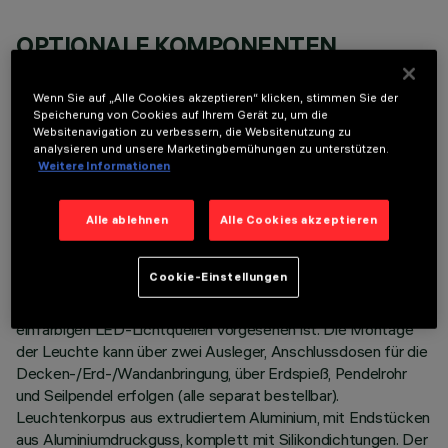
OPTIONALE KOMPONENTEN
Wenn Sie auf „Alle Cookies akzeptieren“ klicken, stimmen Sie der
Speicherung von Cookies auf Ihrem Gerät zu, um die
Websitenavigation zu verbessern, die Websitenutzung zu
analysieren und unsere Marketingbemühungen zu unterstützen.
Weitere Informationen
TECHNISCHE DATEN
Alle ablehnen
Alle Cookies akzeptieren
LETZTES UPDATE: 06.08.2026
BESCHREIBUNG
Cookie-Einstellungen
Lineare Leuchte mit direktem Licht, die zur Verwendung von
einfarbigen LED-Lichtquellen vorgesehen ist. Die Montage
der Leuchte kann über zwei Ausleger, Anschlussdosen für die
Decken-/Erd-/Wandanbringung, über Erdspieß, Pendelrohr
und Seilpendel erfolgen (alle separat bestellbar).
Leuchtenkorpus aus extrudiertem Aluminium, mit Endstücken
aus Aluminiumdruckguss, komplett mit Silikondichtungen. Der