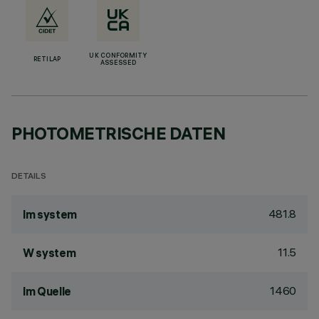
UK CONFORMITY
RETILAP
ASSESSED
PHOTOMETRISCHE DATEN
DETAILS
481.8
lm system
11.5
W system
1460
lm Quelle