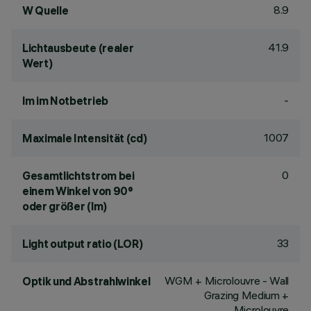
8.9
W Quelle
41.9
Lichtausbeute (realer
Wert)
-
lm im Notbetrieb
1007
Maximale Intensität (cd)
0
Gesamtlichtstrom bei
einem Winkel von 90°
oder größer (lm)
33
Light output ratio (LOR)
WGM + Microlouvre - Wall
Optik und Abstrahlwinkel
Grazing Medium +
Microlouvre