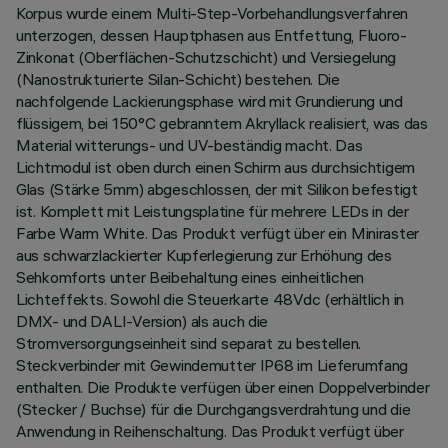
Korpus wurde einem Multi-Step-Vorbehandlungsverfahren
unterzogen, dessen Hauptphasen aus Entfettung, Fluoro-
Zinkonat (Oberflächen-Schutzschicht) und Versiegelung
(Nanostrukturierte Silan-Schicht) bestehen. Die
nachfolgende Lackierungsphase wird mit Grundierung und
flüssigem, bei 150°C gebranntem Akryllack realisiert, was das
Material witterungs- und UV-beständig macht. Das
Lichtmodul ist oben durch einen Schirm aus durchsichtigem
Glas (Stärke 5mm) abgeschlossen, der mit Silikon befestigt
ist. Komplett mit Leistungsplatine für mehrere LEDs in der
Farbe Warm White. Das Produkt verfügt über ein Miniraster
aus schwarzlackierter Kupferlegierung zur Erhöhung des
Sehkomforts unter Beibehaltung eines einheitlichen
Lichteffekts. Sowohl die Steuerkarte 48Vdc (erhältlich in
DMX- und DALI-Version) als auch die
Stromversorgungseinheit sind separat zu bestellen.
Steckverbinder mit Gewindemutter IP68 im Lieferumfang
enthalten. Die Produkte verfügen über einen Doppelverbinder
(Stecker / Buchse) für die Durchgangsverdrahtung und die
Anwendung in Reihenschaltung. Das Produkt verfügt über