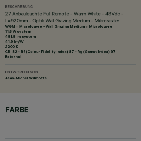
BESCHREIBUNG
27 Anbauleuchte Full Remote - Warm White - 48Vdc -
L=920mm - Optik Wall Grazing Medium - Mikroraster
WGM + Microlouvre - Wall Grazing Medium + Microlouvre
11.5 W system
481.8 lm system
41.9 lm/W
2200 K
CRI
82
- Rf (Colour Fidelity Index) 87 - Rg (Gamut Index) 97
External
ENTWORFEN VON
Jean-Michel Wilmotte
FARBE