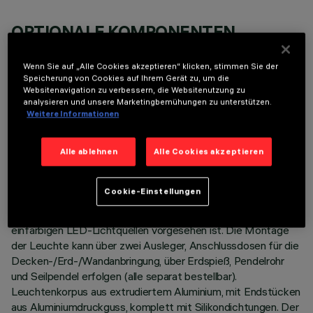
OPTIONALE KOMPONENTEN
Wenn Sie auf „Alle Cookies akzeptieren“ klicken, stimmen Sie der
Speicherung von Cookies auf Ihrem Gerät zu, um die
Websitenavigation zu verbessern, die Websitenutzung zu
analysieren und unsere Marketingbemühungen zu unterstützen.
Weitere Informationen
TECHNISCHE DATEN
Alle ablehnen
Alle Cookies akzeptieren
LETZTES UPDATE: 06.08.2026
BESCHREIBUNG
Cookie-Einstellungen
Lineare Leuchte mit direktem Licht, die zur Verwendung von
einfarbigen LED-Lichtquellen vorgesehen ist. Die Montage
der Leuchte kann über zwei Ausleger, Anschlussdosen für die
Decken-/Erd-/Wandanbringung, über Erdspieß, Pendelrohr
und Seilpendel erfolgen (alle separat bestellbar).
Leuchtenkorpus aus extrudiertem Aluminium, mit Endstücken
aus Aluminiumdruckguss, komplett mit Silikondichtungen. Der