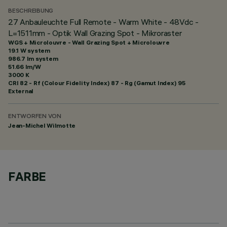
BESCHREIBUNG
27 Anbauleuchte Full Remote - Warm White - 48Vdc -
L=1511mm - Optik Wall Grazing Spot - Mikroraster
WGS + Microlouvre - Wall Grazing Spot + Microlouvre
19.1 W system
986.7 lm system
51.66 lm/W
3000 K
CRI
82
- Rf (Colour Fidelity Index) 87 - Rg (Gamut Index) 95
External
ENTWORFEN VON
Jean-Michel Wilmotte
FARBE