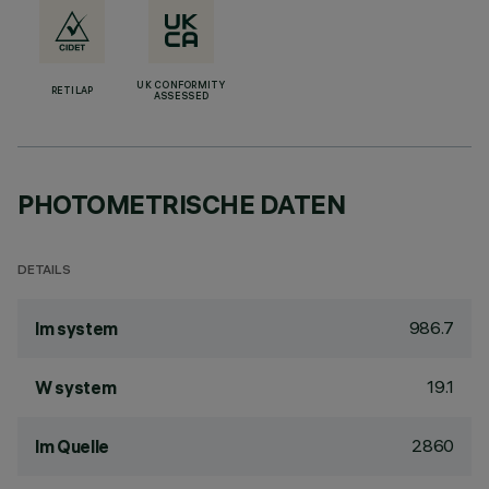
UK CONFORMITY
RETILAP
ASSESSED
PHOTOMETRISCHE DATEN
DETAILS
986.7
lm system
19.1
W system
2860
lm Quelle