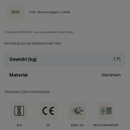
IK06 - Geschützt gegen 1-j-stöße
Entspricht EN60598-1 und den geltenden Vorschriften.
PHYSIKALISCHE EIGENSCHAFTEN
1.71
Gewicht (kg)
Aluminium
Material
PRODUKTZERTIFIZIERUNG
BIS
CE
ENEC-03
PEP ECOPASSPORT