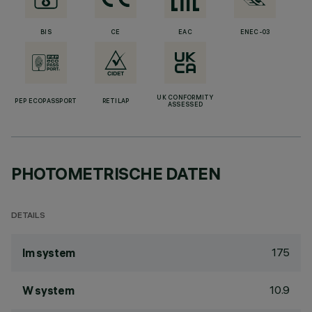
BIS
CE
EAC
ENEC-03
UK CONFORMITY
PEP ECOPASSPORT
RETILAP
ASSESSED
PHOTOMETRISCHE DATEN
DETAILS
175
lm system
10.9
W system