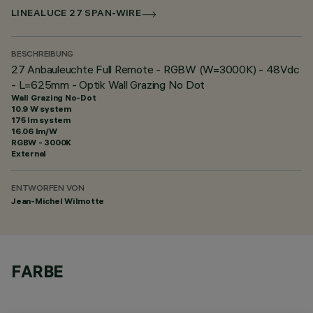
LINEALUCE 27 SPAN-WIRE
BESCHREIBUNG
27 Anbauleuchte Full Remote - RGBW (W=3000K) - 48Vdc
- L=625mm - Optik Wall Grazing No Dot
Wall Grazing No-Dot
10.9 W system
175 lm system
16.06 lm/W
RGBW - 3000K
External
ENTWORFEN VON
Jean-Michel Wilmotte
FARBE