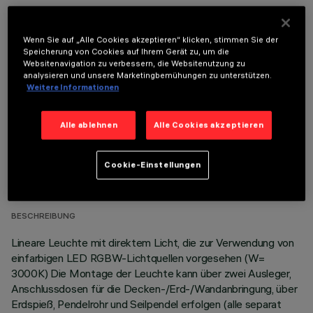
Wenn Sie auf „Alle Cookies akzeptieren“ klicken, stimmen Sie der
Speicherung von Cookies auf Ihrem Gerät zu, um die
OPTIONALE KOMPONENTEN
Websitenavigation zu verbessern, die Websitenutzung zu
analysieren und unsere Marketingbemühungen zu unterstützen.
Weitere Informationen
Alle ablehnen
Alle Cookies akzeptieren
TECHNISCHE DATEN
Cookie-Einstellungen
LETZTES UPDATE: 06.08.2026
BESCHREIBUNG
Lineare Leuchte mit direktem Licht, die zur Verwendung von
einfarbigen LED RGBW-Lichtquellen vorgesehen (W=
3000K) Die Montage der Leuchte kann über zwei Ausleger,
Anschlussdosen für die Decken-/Erd-/Wandanbringung, über
Erdspieß, Pendelrohr und Seilpendel erfolgen (alle separat