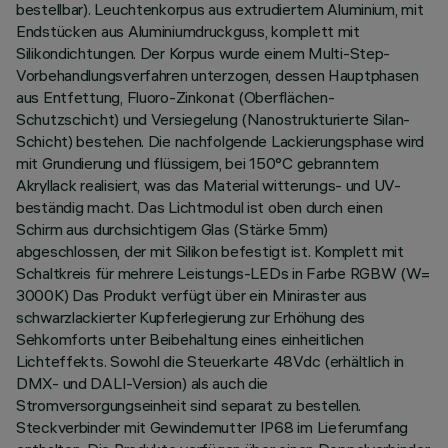
bestellbar). Leuchtenkorpus aus extrudiertem Aluminium, mit
Endstücken aus Aluminiumdruckguss, komplett mit
Silikondichtungen. Der Korpus wurde einem Multi-Step-
Vorbehandlungsverfahren unterzogen, dessen Hauptphasen
aus Entfettung, Fluoro-Zinkonat (Oberflächen-
Schutzschicht) und Versiegelung (Nanostrukturierte Silan-
Schicht) bestehen. Die nachfolgende Lackierungsphase wird
mit Grundierung und flüssigem, bei 150°C gebranntem
Akryllack realisiert, was das Material witterungs- und UV-
beständig macht. Das Lichtmodul ist oben durch einen
Schirm aus durchsichtigem Glas (Stärke 5mm)
abgeschlossen, der mit Silikon befestigt ist. Komplett mit
Schaltkreis für mehrere Leistungs-LEDs in Farbe RGBW (W=
3000K) Das Produkt verfügt über ein Miniraster aus
schwarzlackierter Kupferlegierung zur Erhöhung des
Sehkomforts unter Beibehaltung eines einheitlichen
Lichteffekts. Sowohl die Steuerkarte 48Vdc (erhältlich in
DMX- und DALI-Version) als auch die
Stromversorgungseinheit sind separat zu bestellen.
Steckverbinder mit Gewindemutter IP68 im Lieferumfang