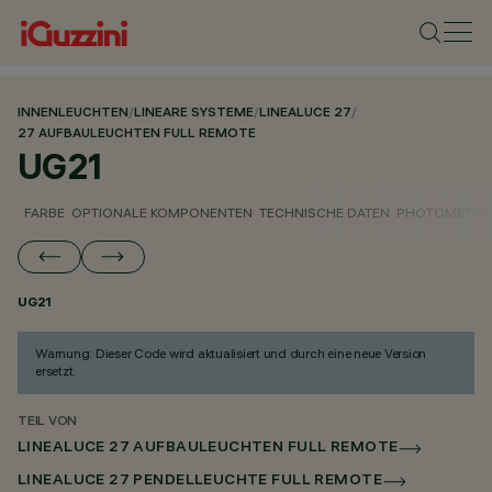
INNENLEUCHTEN
/
LINEARE SYSTEME
/
LINEALUCE 27
/
27 AUFBAULEUCHTEN FULL REMOTE
UG21
FARBE
OPTIONALE KOMPONENTEN
TECHNISCHE DATEN
PHOTOMETRIS
UG21
Warnung: Dieser Code wird aktualisiert und durch eine neue Version
ersetzt.
TEIL VON
LINEALUCE 27 AUFBAULEUCHTEN FULL REMOTE
LINEALUCE 27 PENDELLEUCHTE FULL REMOTE