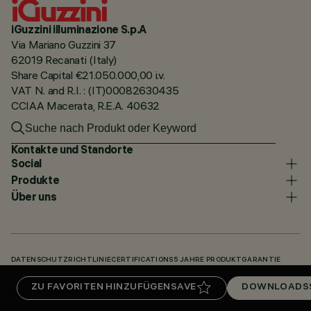
iGuzzini illuminazione S.p.A
Via Mariano Guzzini 37
62019 Recanati (Italy)
Share Capital €21.050.000,00 i.v.
VAT N. and R.I. : (IT)00082630435
CCIAA Macerata, R.E.A. 40632
Kontakte und Standorte
Social
Produkte
Über uns
DATENSCHUTZRICHTLINIE
CERTIFICATIONS
5 JAHRE PRODUKTGARANTIE
HINWEISGEBERSYSTEM
COOKIE POLICY
ACCESSIBILITY STATEMENT
ZU FAVORITEN HINZUFÜGEN
SAVE
DOWNLOADS
UNSERE CODES
KNOWLEDGE BASE (LOGIN REQUIRED)
DOWNLOADS