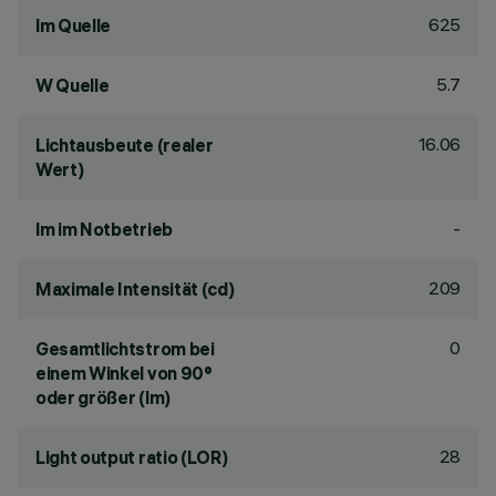
625
lm Quelle
5.7
W Quelle
16.06
Lichtausbeute (realer
Wert)
-
lm im Notbetrieb
209
Maximale Intensität (cd)
0
Gesamtlichtstrom bei
einem Winkel von 90°
oder größer (lm)
28
Light output ratio (LOR)