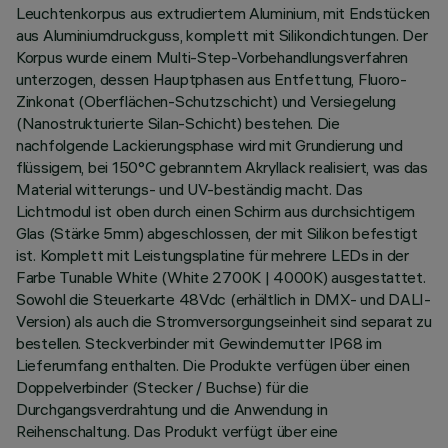
Leuchtenkorpus aus extrudiertem Aluminium, mit Endstücken
aus Aluminiumdruckguss, komplett mit Silikondichtungen. Der
Korpus wurde einem Multi-Step-Vorbehandlungsverfahren
unterzogen, dessen Hauptphasen aus Entfettung, Fluoro-
Zinkonat (Oberflächen-Schutzschicht) und Versiegelung
(Nanostrukturierte Silan-Schicht) bestehen. Die
nachfolgende Lackierungsphase wird mit Grundierung und
flüssigem, bei 150°C gebranntem Akryllack realisiert, was das
Material witterungs- und UV-beständig macht. Das
Lichtmodul ist oben durch einen Schirm aus durchsichtigem
Glas (Stärke 5mm) abgeschlossen, der mit Silikon befestigt
ist. Komplett mit Leistungsplatine für mehrere LEDs in der
Farbe Tunable White (White 2700K | 4000K) ausgestattet.
Sowohl die Steuerkarte 48Vdc (erhältlich in DMX- und DALI-
Version) als auch die Stromversorgungseinheit sind separat zu
bestellen. Steckverbinder mit Gewindemutter IP68 im
Lieferumfang enthalten. Die Produkte verfügen über einen
Doppelverbinder (Stecker / Buchse) für die
Durchgangsverdrahtung und die Anwendung in
Reihenschaltung. Das Produkt verfügt über eine