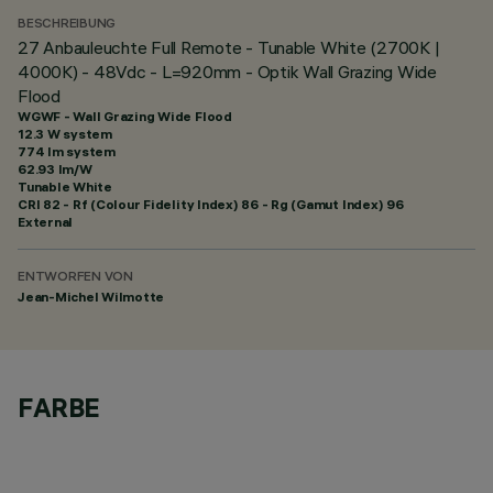
BESCHREIBUNG
27 Anbauleuchte Full Remote - Tunable White (2700K |
4000K) - 48Vdc - L=920mm - Optik Wall Grazing Wide
Flood
WGWF - Wall Grazing Wide Flood
12.3 W system
774 lm system
62.93 lm/W
Tunable White
CRI
82
- Rf (Colour Fidelity Index) 86 - Rg (Gamut Index) 96
External
ENTWORFEN VON
Jean-Michel Wilmotte
FARBE