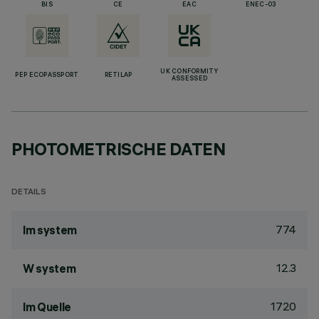
BIS
CE
EAC
ENEC-03
UK CONFORMITY
PEP ECOPASSPORT
RETILAP
ASSESSED
PHOTOMETRISCHE DATEN
DETAILS
774
lm system
12.3
W system
1720
lm Quelle