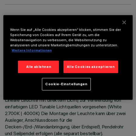
OPTIONALE KOMPONENTEN
Wenn Sie auf „Alle Cookies akzeptieren“ klicken, stimmen Sie der
Speicherung von Cookies auf Ihrem Gerät zu, um die
Websitenavigation zu verbessern, die Websitenutzung zu
analysieren und unsere Marketingbemühungen zu unterstützen.
Weitere Informationen
TECHNISCHE DATEN
Alle ablehnen
Alle Cookies akzeptieren
LETZTES UPDATE: 06.08.2026
Cookie-Einstellungen
BESCHREIBUNG
Lineare Leuchte mit direktem Licht| zur Verwendung von
einfarbigen LED Tunable Lichtquellen vorgesehen (White
2700K | 4000K) Die Montage der Leuchte kann über zwei
Ausleger, Anschlussdosen für die
Decken-/Erd-/Wandanbringung, über Erdspieß, Pendelrohr
und Seilpendel erfolgen (alle separat bestellbar).