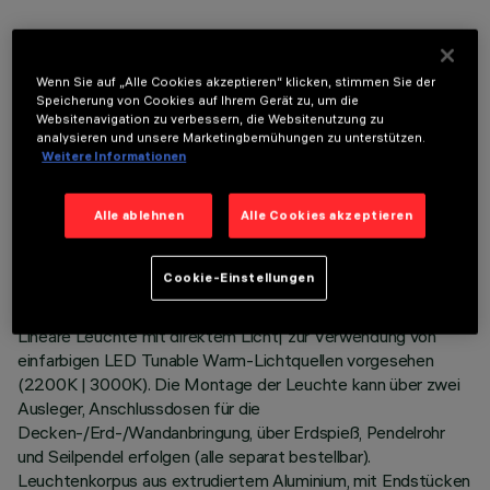
OPTIONALE KOMPONENTEN
Wenn Sie auf „Alle Cookies akzeptieren“ klicken, stimmen Sie der
Speicherung von Cookies auf Ihrem Gerät zu, um die
Websitenavigation zu verbessern, die Websitenutzung zu
analysieren und unsere Marketingbemühungen zu unterstützen.
Weitere Informationen
TECHNISCHE DATEN
Alle ablehnen
Alle Cookies akzeptieren
LETZTES UPDATE: 06.08.2026
Cookie-Einstellungen
BESCHREIBUNG
Lineare Leuchte mit direktem Licht| zur Verwendung von
einfarbigen LED Tunable Warm-Lichtquellen vorgesehen
(2200K | 3000K). Die Montage der Leuchte kann über zwei
Ausleger, Anschlussdosen für die
Decken-/Erd-/Wandanbringung, über Erdspieß, Pendelrohr
und Seilpendel erfolgen (alle separat bestellbar).
Leuchtenkorpus aus extrudiertem Aluminium, mit Endstücken