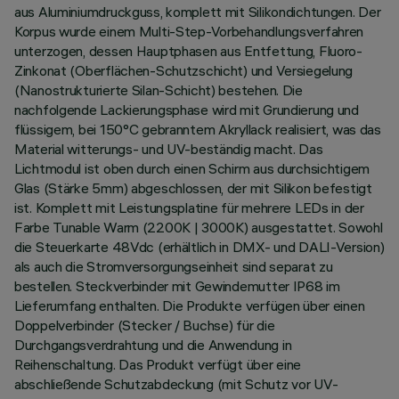
aus Aluminiumdruckguss, komplett mit Silikondichtungen. Der
Korpus wurde einem Multi-Step-Vorbehandlungsverfahren
unterzogen, dessen Hauptphasen aus Entfettung, Fluoro-
Zinkonat (Oberflächen-Schutzschicht) und Versiegelung
(Nanostrukturierte Silan-Schicht) bestehen. Die
nachfolgende Lackierungsphase wird mit Grundierung und
flüssigem, bei 150°C gebranntem Akryllack realisiert, was das
Material witterungs- und UV-beständig macht. Das
Lichtmodul ist oben durch einen Schirm aus durchsichtigem
Glas (Stärke 5mm) abgeschlossen, der mit Silikon befestigt
ist. Komplett mit Leistungsplatine für mehrere LEDs in der
Farbe Tunable Warm (2200K | 3000K) ausgestattet. Sowohl
die Steuerkarte 48Vdc (erhältlich in DMX- und DALI-Version)
als auch die Stromversorgungseinheit sind separat zu
bestellen. Steckverbinder mit Gewindemutter IP68 im
Lieferumfang enthalten. Die Produkte verfügen über einen
Doppelverbinder (Stecker / Buchse) für die
Durchgangsverdrahtung und die Anwendung in
Reihenschaltung. Das Produkt verfügt über eine
abschließende Schutzabdeckung (mit Schutz vor UV-