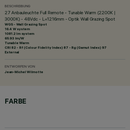
BESCHREIBUNG
27 Anbauleuchte Full Remote - Tunable Warm (2200K |
3000K) - 48Vdc - L=1216mm - Optik Wall Grazing Spot
WGS - Wall Grazing Spot
16.4 W system
1081.2 lm system
65.93 lm/W
Tunable Warm
CRI
82
- Rf (Colour Fidelity Index) 87 - Rg (Gamut Index) 97
External
ENTWORFEN VON
Jean-Michel Wilmotte
FARBE