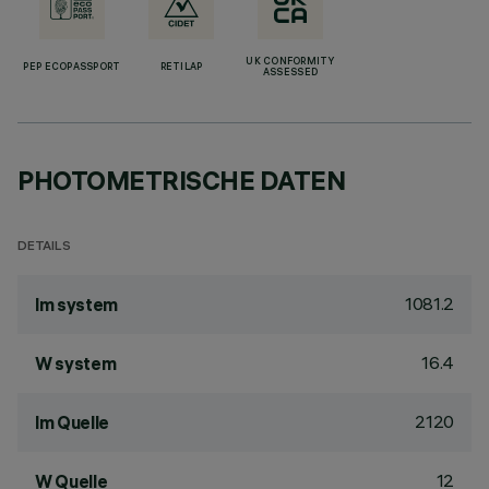
UK CONFORMITY
PEP ECOPASSPORT
RETILAP
ASSESSED
PHOTOMETRISCHE DATEN
DETAILS
1081.2
lm system
16.4
W system
2120
lm Quelle
12
W Quelle