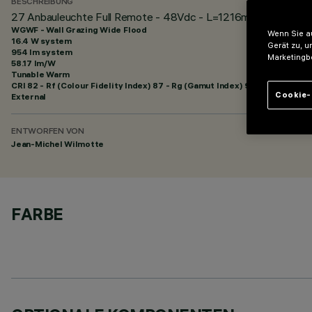
BESCHREIBUNG
27 Anbauleuchte Full Remote - 48Vdc - L=1216mm - Optik Wal
WGWF - Wall Grazing Wide Flood
Wenn Sie au
16.4 W system
Gerät zu, u
954 lm system
Marketingb
58.17 lm/W
Tunable Warm
CRI
82
- Rf (Colour Fidelity Index) 87 - Rg (Gamut Index) 97
Cookie-
External
ENTWORFEN VON
Jean-Michel Wilmotte
FARBE