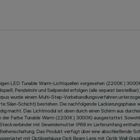
rbigen LED Tunable Warm-Lichtquellen vorgesehen (2200K | 3000K
ieß, Pendelrohr und Seilpendel erfolgen (alle separat bestellbar
Korpus wurde einem Multi-Step-Vorbehandlungsverfahren unterzog
te Silan-Schicht) bestehen. Die nachfolgende Lackierungsphase w
ändig macht. Das Lichtmodul ist oben durch einen Schirm aus durch
 in der Farbe Tunable Warm (2200K | 3000K) ausgestattet. Sowohl
n. Steckverbinder mit Gewindemutter IP68 im Lieferumfang enthalt
 Reihenschaltung. Das Produkt verfügt über eine abschließende S
Ausgerüstet mit Optikgehäuse Opti Beam Lens mit Optik Wall Gra