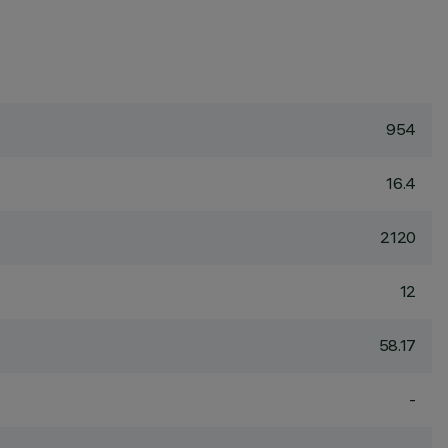
954
16.4
2120
12
58.17
-