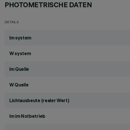
PHOTOMETRISCHE DATEN
DETAILS
lm system
W system
lm Quelle
W Quelle
Lichtausbeute (realer Wert)
lm im Notbetrieb