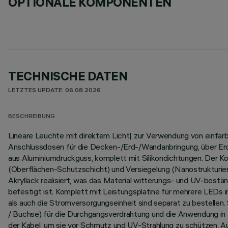
OPTIONALE KOMPONENTEN
TECHNISCHE DATEN
LETZTES UPDATE: 06.08.2026
BESCHREIBUNG
Lineare Leuchte mit direktem Licht| zur Verwendung von einfa
Anschlussdosen für die Decken-/Erd-/Wandanbringung, über Erdsp
aus Aluminiumdruckguss, komplett mit Silikondichtungen. Der 
(Oberflächen-Schutzschicht) und Versiegelung (Nanostrukturier
Akryllack realisiert, was das Material witterungs- und UV-best
befestigt ist. Komplett mit Leistungsplatine für mehrere LEDs
als auch die Stromversorgungseinheit sind separat zu bestelle
/ Buchse) für die Durchgangsverdrahtung und die Anwendung in
der Kabel, um sie vor Schmutz und UV-Strahlung zu schützen. 