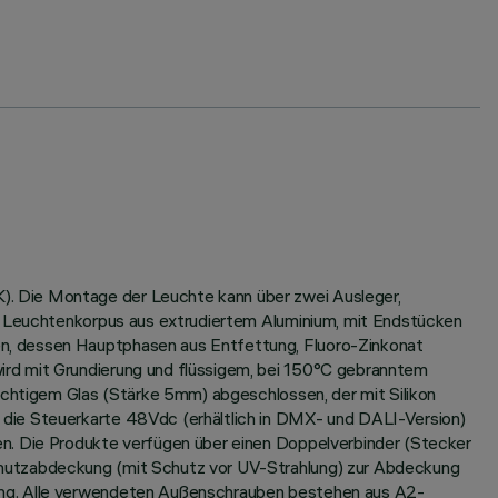
). Die Montage der Leuchte kann über zwei Ausleger,
). Leuchtenkorpus aus extrudiertem Aluminium, mit Endstücken
en, dessen Hauptphasen aus Entfettung, Fluoro-Zinkonat
ird mit Grundierung und flüssigem, bei 150°C gebranntem
sichtigem Glas (Stärke 5mm) abgeschlossen, der mit Silikon
 die Steuerkarte 48Vdc (erhältlich in DMX- und DALI-Version)
en. Die Produkte verfügen über einen Doppelverbinder (Stecker
chutzabdeckung (mit Schutz vor UV-Strahlung) zur Abdeckung
zing. Alle verwendeten Außenschrauben bestehen aus A2-