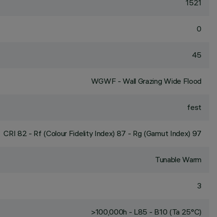
1521
0
45
WGWF - Wall Grazing Wide Flood
fest
CRI
82
- Rf (Colour Fidelity Index) 87 - Rg (Gamut Index) 97
Tunable Warm
3
>100,000h - L85 - B10 (Ta 25°C)