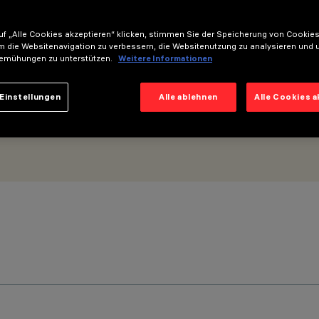
l Grazing Wide Flood
f „Alle Cookies akzeptieren“ klicken, stimmen Sie der Speicherung von Cookies
m die Websitenavigation zu verbessern, die Websitenutzung zu analysieren und 
emühungen zu unterstützen.
Weitere Informationen
Einstellungen
Alle ablehnen
Alle Cookies 