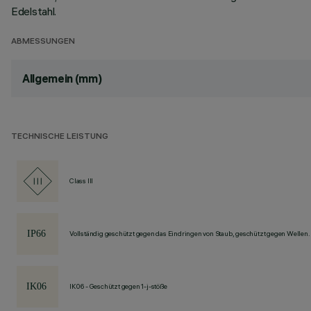
Edelstahl.
ABMESSUNGEN
Allgemein (mm)
TECHNISCHE LEISTUNG
Class III
Vollständig geschützt gegen das Eindringen von Staub, geschützt gegen Wellen.
IK06 - Geschützt gegen 1-j-stöße