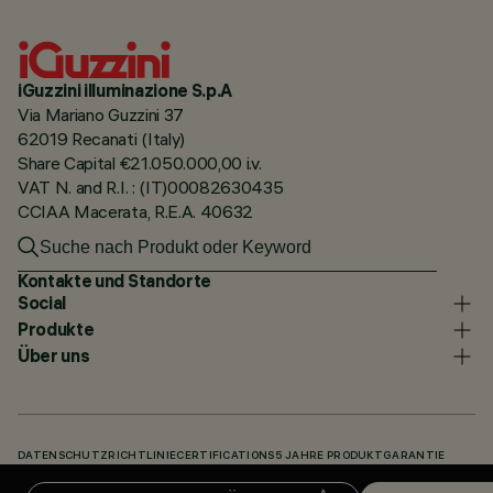
iGuzzini illuminazione S.p.A
Via Mariano Guzzini 37
62019 Recanati (Italy)
Share Capital €21.050.000,00 i.v.
VAT N. and R.I. : (IT)00082630435
CCIAA Macerata, R.E.A. 40632
Kontakte und Standorte
Social
Produkte
Über uns
DATENSCHUTZRICHTLINIE
CERTIFICATIONS
5 JAHRE PRODUKTGARANTIE
HINWEISGEBERSYSTEM
COOKIE POLICY
ACCESSIBILITY STATEMENT