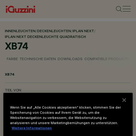
INNENLEUCHTEN
/
DECKENLEUCHTEN
/
IPLAN NEXT
/
IPLAN NEXT DECKENLEUCHTE QUADRATISCH
XB74
FARBE
TECHNISCHE DATEN
DOWNLOADS
COMPATIBLE PRODUCTS
XB74
TEIL VON
IPLAN NEXT DECKENLEUCHTE QUADRATISCH
Wenn Sie auf „Alle Cookies akzeptieren“ klicken, stimmen Sie der
Speicherung von Cookies auf Ihrem Gerät zu, um die
BESCHREIBUNG
Websitenavigation zu verbessern, die Websitenutzung zu
Rahmen für die Deckenmontage (Aufputz) des Panels
analysieren und unsere Marketingbemühungen zu unterstützen.
600×600.
Weitere Informationen