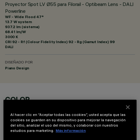
Proyector Spot LV Ø55 para Filorail - Optibeam Lens - DALI
Powerline
WF - Wide Flood 47°
13.7 W system
937.2 lm (sistema)
68.41 lm/W
3000 K
CRI
92
- Rf (Colour Fidelity Index) 92 - Rg (Gamut Index) 99
DALI
DISEÑADO POR
Piano Design
COLOR
Al hacer clic en “Aceptar todas las cookies”, usted acepta que las
cookies se guarden en su dispositivo para mejorar la navegación
del sitio, analizar el uso del mismo, y colaborar con nuestros
estudios para marketing.
Más información