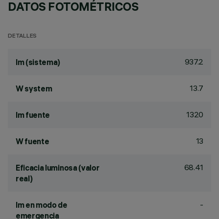
DATOS FOTOMÉTRICOS
DETALLES
937.2
lm (sistema)
13.7
W system
1320
lm fuente
13
W fuente
68.41
Eficacia luminosa (valor
real)
-
lm en modo de
emergencia