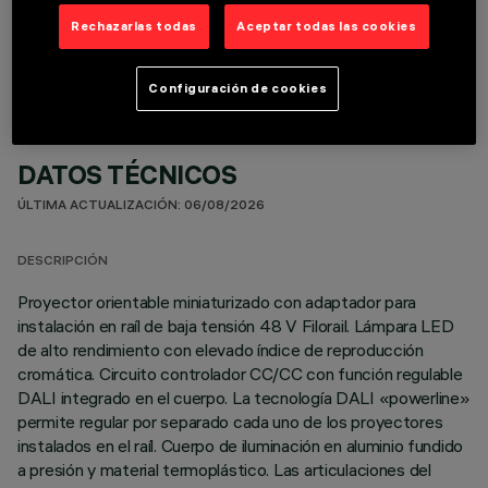
COMPONENTES OPCIONALES
Rechazarlas todas
Aceptar todas las cookies
Configuración de cookies
DATOS TÉCNICOS
ÚLTIMA ACTUALIZACIÓN: 06/08/2026
DESCRIPCIÓN
Proyector orientable miniaturizado con adaptador para
instalación en raíl de baja tensión 48 V Filorail. Lámpara LED
de alto rendimiento con elevado índice de reproducción
cromática. Circuito controlador CC/CC con función regulable
DALI integrado en el cuerpo. La tecnología DALI «powerline»
permite regular por separado cada uno de los proyectores
instalados en el raíl. Cuerpo de iluminación en aluminio fundido
a presión y material termoplástico. Las articulaciones del