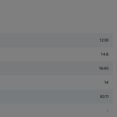
1230
14.8
1640
14
83.11
-