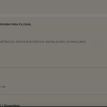
Ø80MM PARA FILORAIL
MÉTRICOS
DATOS ELÉCTRICOS
INSTALACIÓN
DOWNLOADS
E
LI Powerline