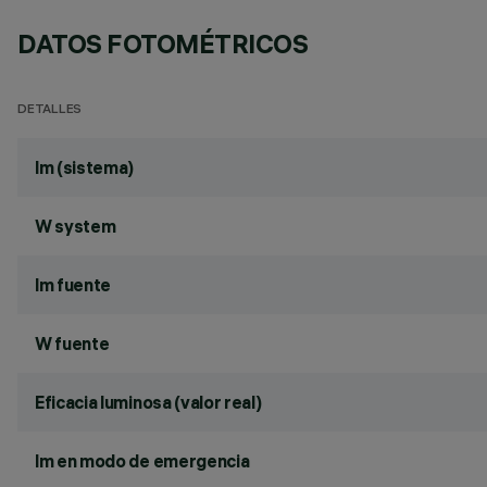
DATOS FOTOMÉTRICOS
DETALLES
lm (sistema)
W system
lm fuente
W fuente
Eficacia luminosa (valor real)
lm en modo de emergencia