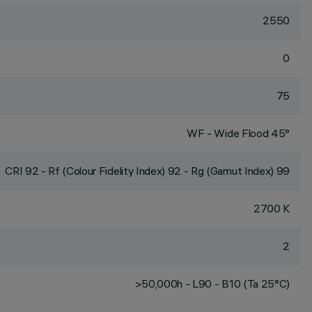
2550
0
75
WF - Wide Flood 45°
CRI
92
- Rf (Colour Fidelity Index) 92 - Rg (Gamut Index) 99
2700 K
2
>50,000h - L90 - B10 (Ta 25°C)