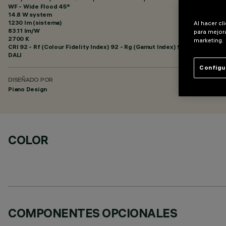
WF - Wide Flood 45°
14.8 W system
1230 lm (sistema)
Al hacer cl
83.11 lm/W
para mejora
2700 K
marketing.
CRI
92
- Rf (Colour Fidelity Index) 92 - Rg (Gamut Index) 99
DALI
Configu
DISEÑADO POR
Piano Design
COLOR
COMPONENTES OPCIONALES