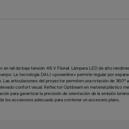
n en raíl de baja tensión 48 V Filorail. Lámpara LED de alto rendim
uerpo. La tecnología DALI «powerline» permite regular por separado
o. Las articulaciones del proyector permiten una rotación de 360° al
n elevado confort visual. Reflector Optibeam en material plástico m
ación para garantizar la precisión de orientación de la emisión lumino
 de los accesorios adecuado para contener un accesorio plano.