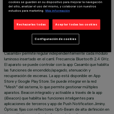
DATOS TÉCNICOS
cookies se guarden en su dispositivo para mejorar la navegación
del sitio, analizar el uso del mismo, y colaborar con nuestros
ÚLTIMA ACTUALIZACIÓN: 07/08/2026
estudios para marketing.
Más información
DESCRIPCIÓN
Rechazarlas todas
Aceptar todas las cookies
Módulo lineal fijo con 5 elementos ópticos completo con
adaptador para instalación en carril Superrail LV. El adaptador
Configuración de cookies
de material termoplástico incluye el circuito driver DC/DC
con protocolo Bluetooth. La tecnología integrada «Bluetooth
Casambi» permite regular independientemente cada módulo
luminoso insertado en el carril. Frecuencia Bluetooth 2.4 GHz.
El aparato se puede controlar con la app Casambi que habilita
las funciones de encendido/apagado, atenuación y
recuperación de escenas. La app está disponible en App
Store y Google Play Store. Se puede integrar en la red
"Mesh" del sistema, lo que permite gestionar múltiples
aparatos. Beacon integrado y activable a través de la app
(iBeacon) que habilita las funciones inteligentes para
aplicaciones de terceros y app de Push Notification Jiminy.
Ópticas fijas con reflectores Opti-Beam de alta definición en