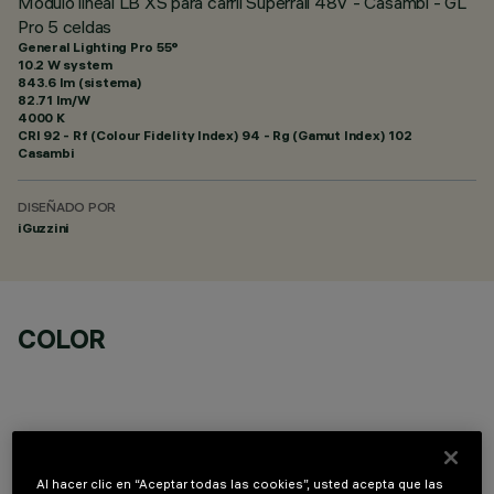
Módulo lineal LB XS para carril Superrail 48V - Casambi - GL
Pro 5 celdas
General Lighting Pro 55°
10.2 W system
843.6 lm (sistema)
82.71 lm/W
4000 K
CRI
92
- Rf (Colour Fidelity Index) 94 - Rg (Gamut Index) 102
Casambi
DISEÑADO POR
iGuzzini
COLOR
Al hacer clic en “Aceptar todas las cookies”, usted acepta que las