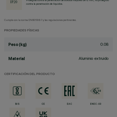
Protegido contra la penetración de sólidos mayores de 12 mm, no protegido
contra la penetración de líquidos.
Cumple con la norma EN60598-1 y las regulaciones pertinentes.
PROPIEDADES FÍSICAS
0.08
Peso (kg)
Aluminio extruido
Material
CERTIFICACIÓN DEL PRODUCTO
BIS
CE
EAC
ENEC-03