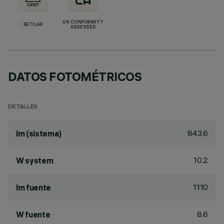
UK CONFORMITY
RETILAP
ASSESSED
DATOS FOTOMÉTRICOS
DETALLES
843.6
lm (sistema)
10.2
W system
1110
lm fuente
8.6
W fuente