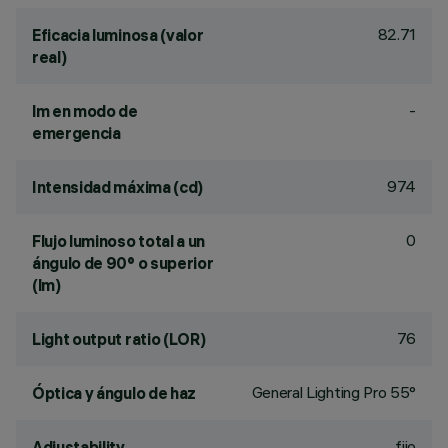
82.71
Eficacia luminosa (valor
real)
-
lm en modo de
emergencia
974
Intensidad máxima (cd)
0
Flujo luminoso total a un
ángulo de 90° o superior
(lm)
76
Light output ratio (LOR)
General Lighting Pro 55°
Óptica y ángulo de haz
fijo
Adjustability