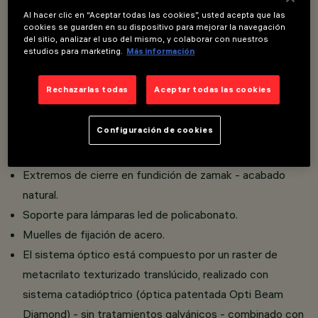
Al hacer clic en “Aceptar todas las cookies”, usted acepta que las
cookies se guarden en su dispositivo para mejorar la navegación
Luminaria empotrable con dispositivo fuente y raster
del sitio, analizar el uso del mismo, y colaborar con nuestros
estudios para marketing.
Más información
emisor
Versión wall washer: la aplicación combinada de
Rechazarlas todas
Aceptar todas las cookies
apantallamientos perfilados específicos ofrece una
emisión asimétrica definida sobre la superficie vertical.
Configuración de cookies
Cuerpo principal de aluminio extruido - acabado
galvanizado.
Extremos de cierre en fundición de zamak - acabado
natural.
Soporte para lámparas led de policabonato.
Muelles de fijación de acero.
El sistema óptico está compuesto por un raster de
metacrilato texturizado translúcido, realizado con
sistema catadióptrico (óptica patentada Opti Beam
Diamond) - sin tratamientos galvánicos - combinado con