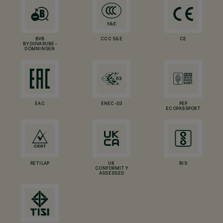
BVB
CCC S&E
CE
BYGGVARUBE-
DÖMNINGEN
EAC
ENEC-03
PEP
ECOPASSPORT
RETILAP
UK
BIS
CONFORMITY
ASSESSED