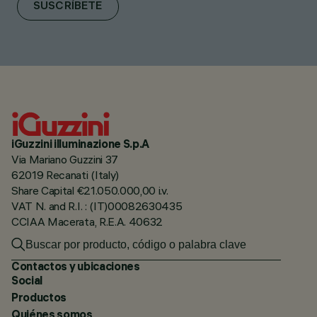
SUSCRÍBETE
iGuzzini illuminazione S.p.A
Via Mariano Guzzini 37
62019 Recanati (Italy)
Share Capital €21.050.000,00 i.v.
VAT N. and R.I. : (IT)00082630435
CCIAA Macerata, R.E.A. 40632
Contactos y ubicaciones
Social
Productos
Quiénes somos