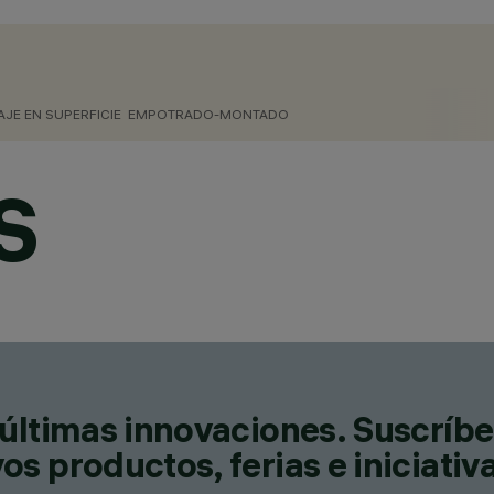
JE EN SUPERFICIE
EMPOTRADO-MONTADO
CATEGORÍAS
LUMINARIAS DE SUSPENSIÓN
LUMINARIAS PARA RAÍLES D
S
TECHO
DESIGN
PIANO DESIGN
PRODUCTOS
228
últimas innovaciones. Suscríbe
s productos, ferias e iniciativ