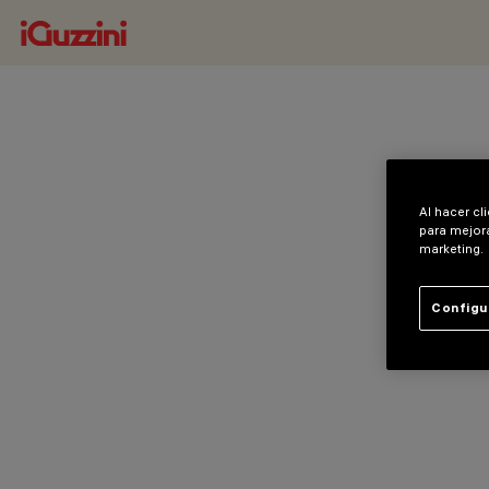
Al hacer cl
para mejora
marketing.
Configu