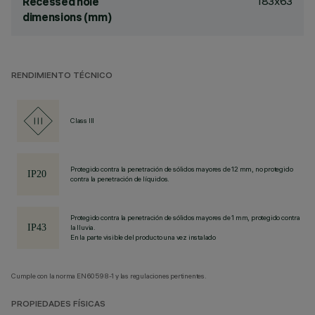
183x63
Recessed hole
dimensions (mm)
RENDIMIENTO TÉCNICO
Class III
Protegido contra la penetración de sólidos mayores de 12 mm, no protegido
contra la penetración de líquidos.
Protegido contra la penetración de sólidos mayores de 1 mm, protegido contra
la lluvia.
En la parte visible del producto una vez instalado
Cumple con la norma EN60598-1 y las regulaciones pertinentes.
PROPIEDADES FÍSICAS