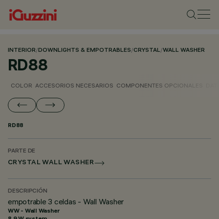
INTERIOR
/
DOWNLIGHTS & EMPOTRABLES
/
CRYSTAL
/
WALL WASHER
RD88
COLOR
ACCESORIOS NECESARIOS
COMPONENTES OPCIONALES
DAT
RD88
PARTE DE
CRYSTAL WALL WASHER
DESCRIPCIÓN
empotrable 3 celdas - Wall Washer
WW - Wall Washer
8.9 W system