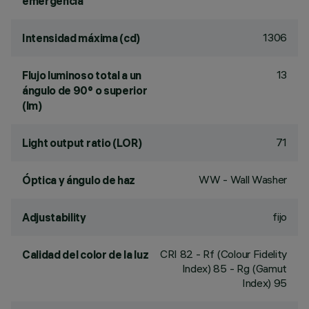
emergencia
1306
Intensidad máxima (cd)
13
Flujo luminoso total a un
ángulo de 90° o superior
(lm)
71
Light output ratio (LOR)
WW - Wall Washer
Óptica y ángulo de haz
fijo
Adjustability
CRI
82
- Rf (Colour Fidelity
Calidad del color de la luz
Index) 85 - Rg (Gamut
Index) 95