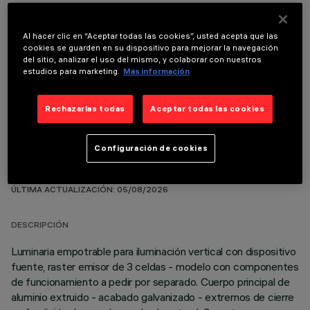
Al hacer clic en “Aceptar todas las cookies”, usted acepta que las
cookies se guarden en su dispositivo para mejorar la navegación
del sitio, analizar el uso del mismo, y colaborar con nuestros
COMPONENTES OPCIONALES
estudios para marketing.
Más información
Rechazarlas todas
Aceptar todas las cookies
Configuración de cookies
DATOS TÉCNICOS
ÚLTIMA ACTUALIZACIÓN: 05/08/2026
DESCRIPCIÓN
Luminaria empotrable para iluminación vertical con dispositivo
fuente, raster emisor de 3 celdas - modelo con componentes
de funcionamiento a pedir por separado. Cuerpo principal de
aluminio extruido - acabado galvanizado - extremos de cierre