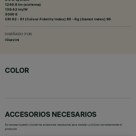
1240.8 lm (sistema)
139.42 lm/W
3000 K
CRI
82
- Rf (Colour Fidelity Index) 85 - Rg (Gamut Index) 95
DISEÑADO POR
iGuzzini
COLOR
ACCESORIOS NECESARIOS
Es necesario pedir uno de los accesorios necesarios para instalar y utilizar correctamente el
producto: