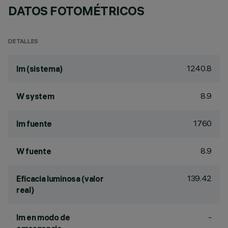
DATOS FOTOMÉTRICOS
DETALLES
1240.8
lm (sistema)
8.9
W system
1760
lm fuente
8.9
W fuente
139.42
Eficacia luminosa (valor
real)
-
lm en modo de