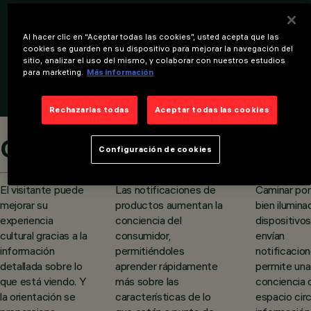
Al hacer clic en “Aceptar todas las cookies”, usted acepta que las
cookies se guarden en su dispositivo para mejorar la navegación del
sitio, analizar el uso del mismo, y colaborar con nuestros estudios
para marketing.
Más información
Rechazarlas todas
Aceptar todas las cookies
Cultura
Shopping
Out
Configuración de cookies
El visitante puede
Las notificaciones de
Caminar por
mejorar su
productos aumentan la
bien ilumin
experiencia
conciencia del
dispositivo
cultural gracias a la
consumidor,
envían
información
permitiéndoles
notificacio
detallada sobre lo
aprender rápidamente
permite un
que está viendo. Y
más sobre las
conciencia 
la orientación se
características de lo
espacio cir