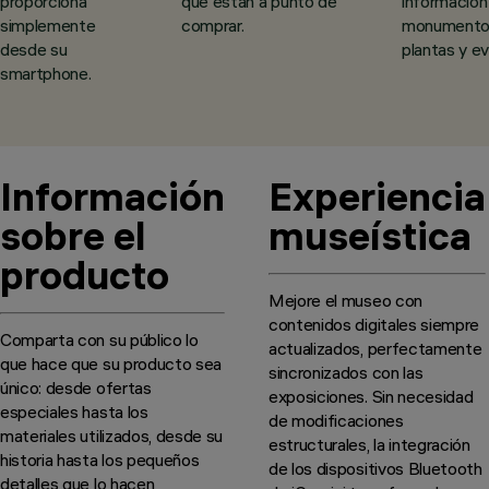
proporciona
que están a punto de
información
simplemente
comprar.
monumento
desde su
plantas y e
smartphone.
Información
Experiencia
sobre el
museística
producto
Mejore el museo con
contenidos digitales siempre
Comparta con su público lo
actualizados, perfectamente
que hace que su producto sea
sincronizados con las
único: desde ofertas
exposiciones. Sin necesidad
especiales hasta los
de modificaciones
materiales utilizados, desde su
estructurales, la integración
historia hasta los pequeños
de los dispositivos Bluetooth
detalles que lo hacen