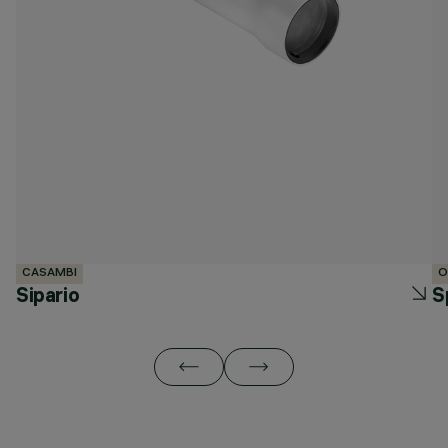
CASAMBI
O
Sipario
S