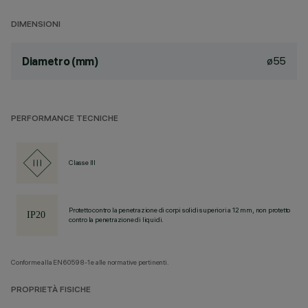
DIMENSIONI
ø55
Diametro (mm)
PERFORMANCE TECNICHE
Classe III
Protetto contro la penetrazione di corpi solidi superiori a 12 mm, non protetto
contro la penetrazione di liquidi.
Conforme alla EN60598-1 e alle normative pertinenti.
PROPRIETÀ FISICHE