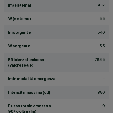
432
lm (sistema)
5.5
W (sistema)
540
lm sorgente
5.5
W sorgente
78.55
Efficienza luminosa
(valore reale)
-
lm in modalità emergenza
986
Intensità massima (cd)
0
Flusso totale emesso a
90° o oltre (lm)