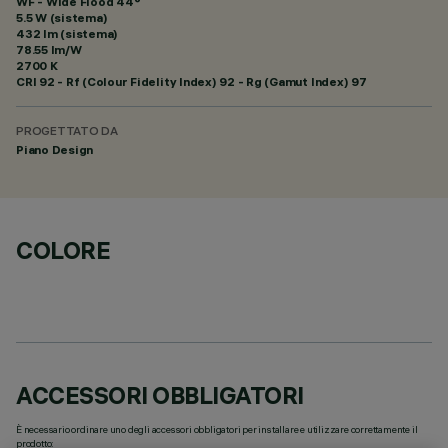
WF - Wide Flood 44°
5.5 W (sistema)
432 lm (sistema)
78.55 lm/W
2700 K
CRI
92
- Rf (Colour Fidelity Index) 92 - Rg (Gamut Index) 97
PROGETTATO DA
Piano Design
COLORE
ACCESSORI OBBLIGATORI
È necessario ordinare uno degli accessori obbligatori per installare e utilizzare correttamente il
prodotto: