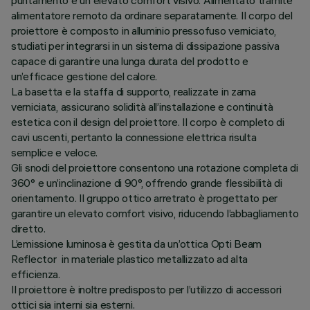
puntamento e un elevato comfort visivo. Alimentato tramite
alimentatore remoto da ordinare separatamente. Il corpo del
proiettore è composto in alluminio pressofuso verniciato,
studiati per integrarsi in un sistema di dissipazione passiva
capace di garantire una lunga durata del prodotto e
un’efficace gestione del calore.
La basetta e la staffa di supporto, realizzate in zama
verniciata, assicurano solidità all’installazione e continuità
estetica con il design del proiettore. Il corpo è completo di
cavi uscenti, pertanto la connessione elettrica risulta
semplice e veloce.
Gli snodi del proiettore consentono una rotazione completa di
360° e un’inclinazione di 90°, offrendo grande flessibilità di
orientamento. Il gruppo ottico arretrato è progettato per
garantire un elevato comfort visivo, riducendo l’abbagliamento
diretto.
L’emissione luminosa è gestita da un’ottica Opti Beam
Reflector in materiale plastico metallizzato ad alta
efficienza.
Il proiettore è inoltre predisposto per l’utilizzo di accessori
ottici sia interni sia esterni.