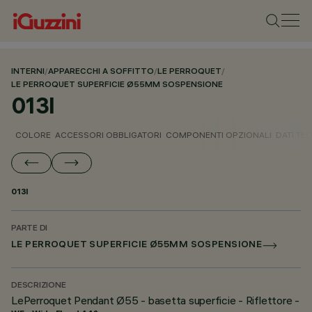
INTERNI
/
APPARECCHI A SOFFITTO
/
LE PERROQUET
/
LE PERROQUET SUPERFICIE Ø55MM SOSPENSIONE
013I
COLORE
ACCESSORI OBBLIGATORI
COMPONENTI OPZIONALI
DATI TEC
013I
PARTE DI
LE PERROQUET SUPERFICIE Ø55MM SOSPENSIONE
DESCRIZIONE
LePerroquet Pendant Ø55 - basetta superficie - Riflettore -