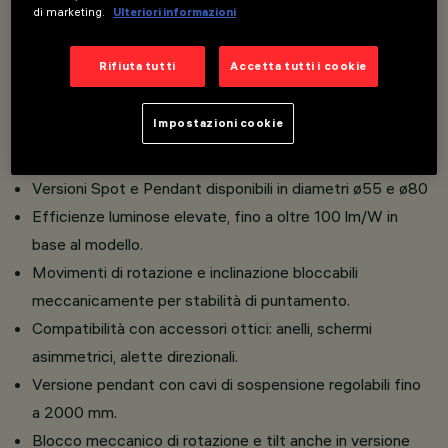
di marketing.
Ulteriori informazioni
Corpo in pressofusione di alluminio e materiale
termoplastico ad alta resistenza.
Rifiuta tutti
Accetta tutti i cookie
Elevato comfort visivo con ottiche Opti Beam per
modellazione precisa del fascio.
Impostazioni cookie
Disponibile in finiture vivaci o neutre, armonizzate con
diversi ambienti.
Versioni Spot e Pendant disponibili in diametri ø55 e ø80
Efficienze luminose elevate, fino a oltre 100 lm/W in
base al modello.
Movimenti di rotazione e inclinazione bloccabili
meccanicamente per stabilità di puntamento.
Compatibilità con accessori ottici: anelli, schermi
asimmetrici, alette direzionali.
Versione pendant con cavi di sospensione regolabili fino
a 2000 mm.
Blocco meccanico di rotazione e tilt anche in versione