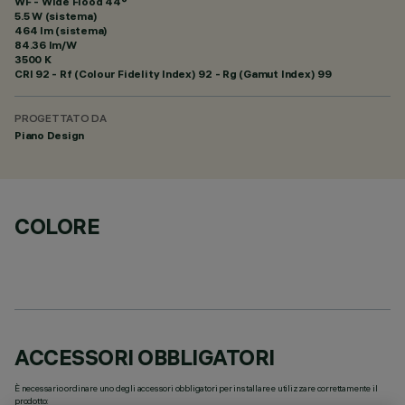
WF - Wide Flood 44°
5.5 W (sistema)
464 lm (sistema)
84.36 lm/W
3500 K
CRI
92
- Rf (Colour Fidelity Index) 92 - Rg (Gamut Index) 99
PROGETTATO DA
Piano Design
COLORE
ACCESSORI OBBLIGATORI
È necessario ordinare uno degli accessori obbligatori per installare e utilizzare correttamente il
prodotto: