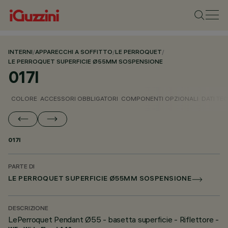
INTERNI
/
APPARECCHI A SOFFITTO
/
LE PERROQUET
/
LE PERROQUET SUPERFICIE Ø55MM SOSPENSIONE
017I
COLORE
ACCESSORI OBBLIGATORI
COMPONENTI OPZIONALI
DATI TEC
017I
PARTE DI
LE PERROQUET SUPERFICIE Ø55MM SOSPENSIONE
DESCRIZIONE
LePerroquet Pendant Ø55 - basetta superficie - Riflettore -