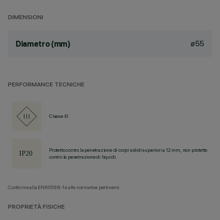
DIMENSIONI
ø55
Diametro (mm)
PERFORMANCE TECNICHE
Classe III
Protetto contro la penetrazione di corpi solidi superiori a 12 mm, non protetto
contro la penetrazione di liquidi.
Conforme alla EN60598-1 e alle normative pertinenti.
PROPRIETÀ FISICHE