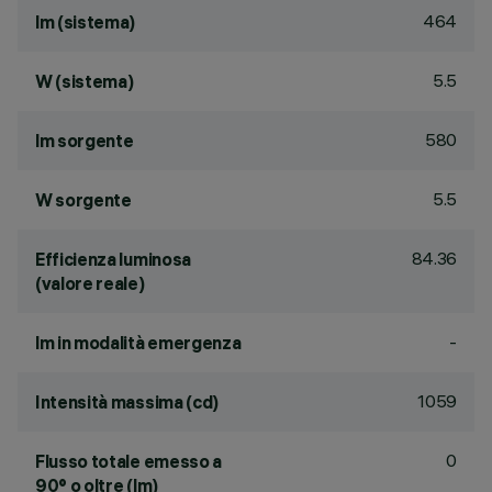
464
lm (sistema)
5.5
W (sistema)
580
lm sorgente
5.5
W sorgente
84.36
Efficienza luminosa
(valore reale)
-
lm in modalità emergenza
1059
Intensità massima (cd)
0
Flusso totale emesso a
90° o oltre (lm)