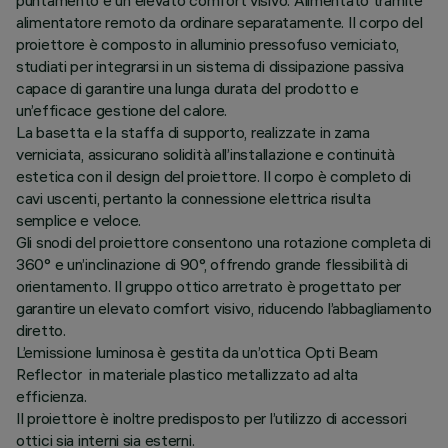
puntamento e un elevato comfort visivo. Alimentato tramite
alimentatore remoto da ordinare separatamente. Il corpo del
proiettore è composto in alluminio pressofuso verniciato,
studiati per integrarsi in un sistema di dissipazione passiva
capace di garantire una lunga durata del prodotto e
un’efficace gestione del calore.
La basetta e la staffa di supporto, realizzate in zama
verniciata, assicurano solidità all’installazione e continuità
estetica con il design del proiettore. Il corpo è completo di
cavi uscenti, pertanto la connessione elettrica risulta
semplice e veloce.
Gli snodi del proiettore consentono una rotazione completa di
360° e un’inclinazione di 90°, offrendo grande flessibilità di
orientamento. Il gruppo ottico arretrato è progettato per
garantire un elevato comfort visivo, riducendo l’abbagliamento
diretto.
L’emissione luminosa è gestita da un’ottica Opti Beam
Reflector in materiale plastico metallizzato ad alta
efficienza.
Il proiettore è inoltre predisposto per l’utilizzo di accessori
ottici sia interni sia esterni.