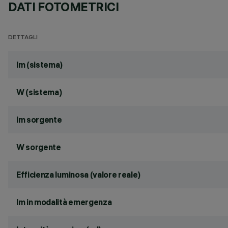
DATI FOTOMETRICI
DETTAGLI
lm (sistema)
W (sistema)
lm sorgente
W sorgente
Efficienza luminosa (valore reale)
lm in modalità emergenza