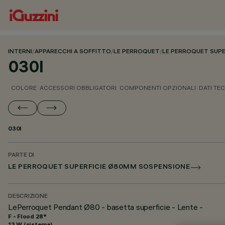
INTERNI
/
APPARECCHI A SOFFITTO
/
LE PERROQUET
/
LE PERROQUET SUP
030I
COLORE
ACCESSORI OBBLIGATORI
COMPONENTI OPZIONALI
DATI TEC
030I
PARTE DI
LE PERROQUET SUPERFICIE Ø80MM SOSPENSIONE
DESCRIZIONE
LePerroquet Pendant Ø80 - basetta superficie - Lente -
F - Flood 28°
13 W (sistema)