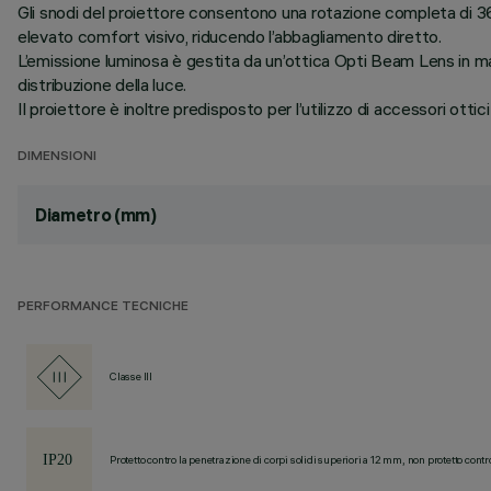
Gli snodi del proiettore consentono una rotazione completa di 360
elevato comfort visivo, riducendo l’abbagliamento diretto.
L’emissione luminosa è gestita da un’ottica Opti Beam Lens in mate
distribuzione della luce.
Il proiettore è inoltre predisposto per l’utilizzo di accessori ottici 
DIMENSIONI
Diametro (mm)
PERFORMANCE TECNICHE
Classe III
Protetto contro la penetrazione di corpi solidi superiori a 12 mm, non protetto contr