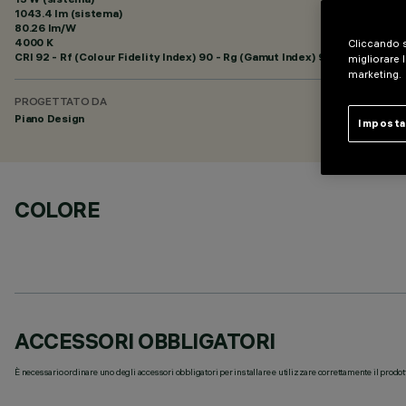
1043.4 lm (sistema)
80.26 lm/W
4000 K
Cliccando s
CRI
92
- Rf (Colour Fidelity Index) 90 - Rg (Gamut Index) 98
migliorare l
marketing.
PROGETTATO DA
Piano Design
Imposta
COLORE
ACCESSORI OBBLIGATORI
È necessario ordinare uno degli accessori obbligatori per installare e utilizzare correttamente il prodot