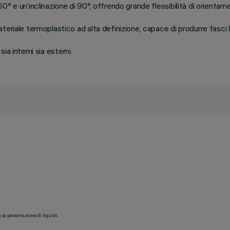
° e un’inclinazione di 90°, offrendo grande flessibilità di orientam
riale termoplastico ad alta definizione, capace di produrre fasci lu
sia interni sia esterni.
o la penetrazione di liquidi.