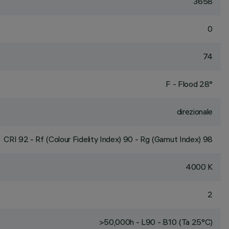
3658
0
74
F - Flood 28°
direzionale
CRI
92
- Rf (Colour Fidelity Index) 90 - Rg (Gamut Index) 98
4000 K
2
>50,000h - L90 - B10 (Ta 25°C)