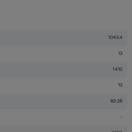
1043.4
13
1410
13
80.26
-