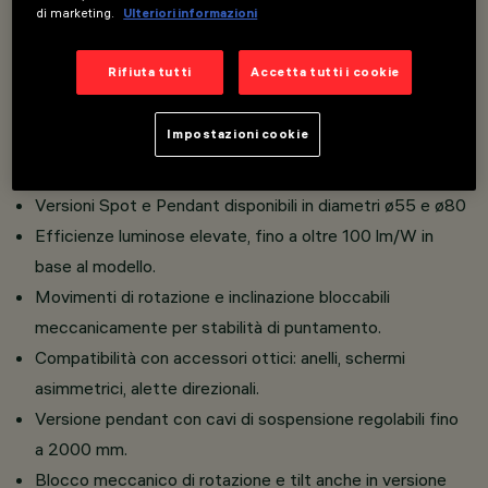
di marketing.
Ulteriori informazioni
Corpo in pressofusione di alluminio e materiale
termoplastico ad alta resistenza.
Rifiuta tutti
Accetta tutti i cookie
Elevato comfort visivo con ottiche Opti Beam per
modellazione precisa del fascio.
Impostazioni cookie
Disponibile in finiture vivaci o neutre, armonizzate con
diversi ambienti.
Versioni Spot e Pendant disponibili in diametri ø55 e ø80
Efficienze luminose elevate, fino a oltre 100 lm/W in
base al modello.
Movimenti di rotazione e inclinazione bloccabili
meccanicamente per stabilità di puntamento.
Compatibilità con accessori ottici: anelli, schermi
asimmetrici, alette direzionali.
Versione pendant con cavi di sospensione regolabili fino
a 2000 mm.
Blocco meccanico di rotazione e tilt anche in versione