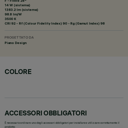
F - Flood 28°
14 W (sistema)
1383.2 lm (sistema)
98.8 lm/W
3500 K
CRI
92
- Rf (Colour Fidelity Index) 90 - Rg (Gamut Index) 98
PROGETTATO DA
Piano Design
COLORE
ACCESSORI OBBLIGATORI
È necessario ordinare uno degli accessori obbligatori per installare e utilizzare correttamente il
prodotto: