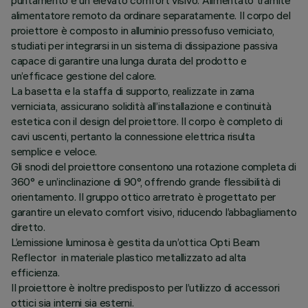
puntamento e un elevato comfort visivo. Alimentato tramite
alimentatore remoto da ordinare separatamente. Il corpo del
proiettore è composto in alluminio pressofuso verniciato,
studiati per integrarsi in un sistema di dissipazione passiva
capace di garantire una lunga durata del prodotto e
un’efficace gestione del calore.
La basetta e la staffa di supporto, realizzate in zama
verniciata, assicurano solidità all’installazione e continuità
estetica con il design del proiettore. Il corpo è completo di
cavi uscenti, pertanto la connessione elettrica risulta
semplice e veloce.
Gli snodi del proiettore consentono una rotazione completa di
360° e un’inclinazione di 90°, offrendo grande flessibilità di
orientamento. Il gruppo ottico arretrato è progettato per
garantire un elevato comfort visivo, riducendo l’abbagliamento
diretto.
L’emissione luminosa è gestita da un’ottica Opti Beam
Reflector in materiale plastico metallizzato ad alta
efficienza.
Il proiettore è inoltre predisposto per l’utilizzo di accessori
ottici sia interni sia esterni.