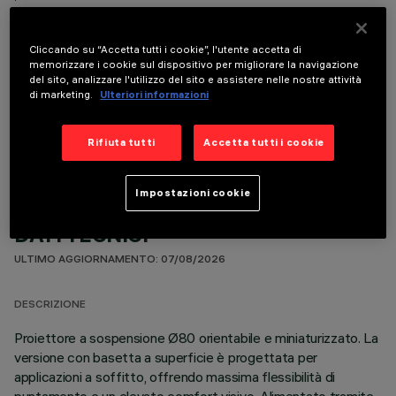
Cliccando su “Accetta tutti i cookie”, l'utente accetta di
memorizzare i cookie sul dispositivo per migliorare la navigazione
del sito, analizzare l'utilizzo del sito e assistere nelle nostre attività
di marketing.
Ulteriori informazioni
COMPONENTI OPZIONALI
Rifiuta tutti
Accetta tutti i cookie
Impostazioni cookie
DATI TECNICI
ULTIMO AGGIORNAMENTO: 07/08/2026
DESCRIZIONE
Proiettore a sospensione Ø80 orientabile e miniaturizzato. La
versione con basetta a superficie è progettata per
applicazioni a soffitto, offrendo massima flessibilità di