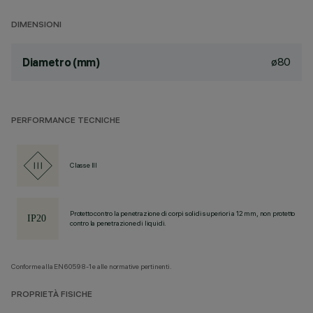
DIMENSIONI
ø80
Diametro (mm)
PERFORMANCE TECNICHE
Classe III
Protetto contro la penetrazione di corpi solidi superiori a 12 mm, non protetto
contro la penetrazione di liquidi.
Conforme alla EN60598-1 e alle normative pertinenti.
PROPRIETÀ FISICHE