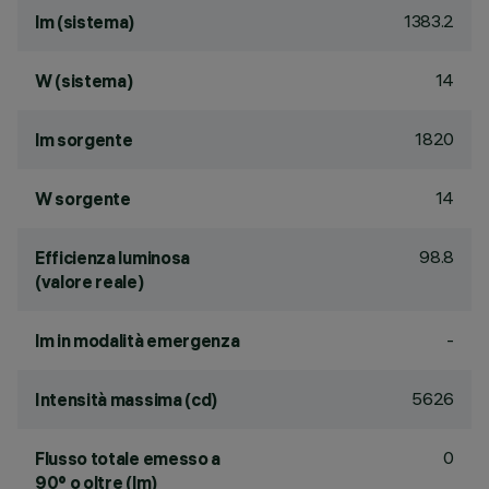
1383.2
lm (sistema)
14
W (sistema)
1820
lm sorgente
14
W sorgente
98.8
Efficienza luminosa
(valore reale)
-
lm in modalità emergenza
5626
Intensità massima (cd)
0
Flusso totale emesso a
90° o oltre (lm)