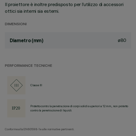
Il proiettore è inoltre predisposto per l’utilizzo di accessori
ottici sia interni sia esterni.
DIMENSIONI
ø80
Diametro (mm)
PERFORMANCE TECNICHE
Classe III
Protetto contro la penetrazione di corpi solidi superiori a 12 mm, non protetto
contro la penetrazione di liquidi.
Conforme alla EN60598-1 e alle normative pertinenti.