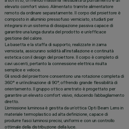
a soffitto, offrendo massima flessibilità di puntamento e un
elevato comfort visivo. Alimentato tramite alimentatore
remoto da ordinare separatamente. Il corpo del proiettore è
composto in alluminio pressofuso verniciato, studiati per
integrarsi in un sistema di dissipazione passiva capace di
garantire una lunga durata del prodotto e un’efficace
gestione del calore.
La basetta e la staffa di supporto, realizzate in zama
verniciata, assicurano solidità all’installazione e continuità
estetica con il design del proiettore. Il corpo è completo di
cavi uscenti, pertanto la connessione elettrica risulta
semplice e veloce.
Gli snodi del proiettore consentono una rotazione completa di
360° e un’inclinazione di 90°, offrendo grande flessibilità di
orientamento. Il gruppo ottico arretrato è progettato per
garantire un elevato comfort visivo, riducendo l’abbagliamento
diretto.
L’emissione luminosa è gestita da un’ottica Opti Beam Lens in
materiale termoplastico ad alta definizione, capace di
produrre fasci luminosi precisi, uniformi e con un controllo
ottimale della distribuzione della luce.