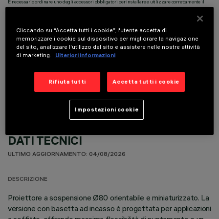
È necessario ordinare uno degli accessori obbligatori per installare e utilizzare correttamente il
prodotto:
Cliccando su “Accetta tutti i cookie”, l'utente accetta di
memorizzare i cookie sul dispositivo per migliorare la navigazione
del sito, analizzare l'utilizzo del sito e assistere nelle nostre attività
di marketing.
Ulteriori informazioni
COMPONENTI OPZIONALI
Rifiuta tutti
Accetta tutti i cookie
Impostazioni cookie
DATI TECNICI
ULTIMO AGGIORNAMENTO: 04/08/2026
DESCRIZIONE
Proiettore a sospensione Ø80 orientabile e miniaturizzato. La
versione con basetta ad incasso è progettata per applicazioni