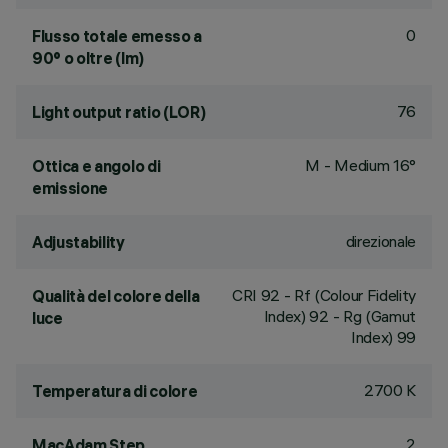
0
Flusso totale emesso a
90° o oltre (lm)
76
Light output ratio (LOR)
M - Medium 16°
Ottica e angolo di
emissione
direzionale
Adjustability
CRI
92
- Rf (Colour Fidelity
Qualità del colore della
Index) 92 - Rg (Gamut
luce
Index) 99
2700 K
Temperatura di colore
2
MacAdam Step