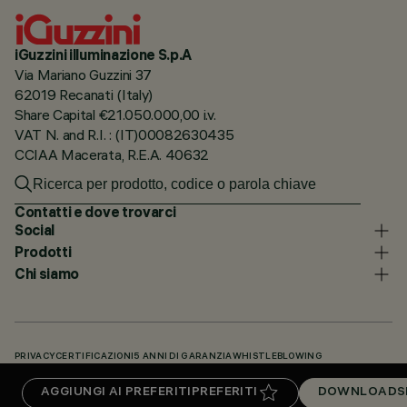
iGuzzini illuminazione S.p.A
Via Mariano Guzzini 37
62019 Recanati (Italy)
Share Capital €21.050.000,00 i.v.
VAT N. and R.I. : (IT)00082630435
CCIAA Macerata, R.E.A. 40632
Contatti e dove trovarci
Social
Prodotti
Chi siamo
PRIVACY
CERTIFICAZIONI
5 ANNI DI GARANZIA
WHISTLEBLOWING
COOKIE POLICY
DICHIARAZIONE DI ACCESSIBILITÀ
I NOSTRI CODICI
AGGIUNGI AI PREFERITI
PREFERITI
DOWNLOADS
KNOWLEDGE BASE (LOGIN NECESSARIO)
DOWNLOADS