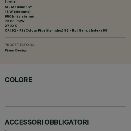
Lente
M - Medium 16°
13 W (sistema)
950 lm (sistema)
73.08 lm/W
2700 K
CRI
92
- Rf (Colour Fidelity Index) 92 - Rg (Gamut Index) 99
PROGETTATO DA
Piano Design
COLORE
ACCESSORI OBBLIGATORI