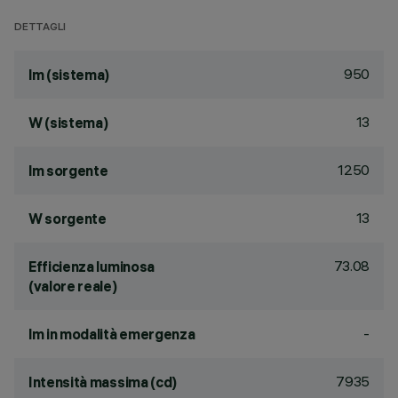
DETTAGLI
950
lm (sistema)
13
W (sistema)
1250
lm sorgente
13
W sorgente
73.08
Efficienza luminosa
(valore reale)
-
lm in modalità emergenza
7935
Intensità massima (cd)