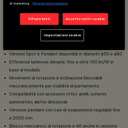
di marketing.
Ulteriori informazioni
Corpo in pressofusione di alluminio e materiale
termoplastico ad alta resistenza.
Rifiuta tutti
Accetta tutti i cookie
Elevato comfort visivo con ottiche Opti Beam per
modellazione precisa del fascio.
Impostazioni cookie
Disponibile in finiture vivaci o neutre, armonizzate con
diversi ambienti.
Versioni Spot e Pendant disponibili in diametri ø55 e ø80
Efficienze luminose elevate, fino a oltre 100 lm/W in
base al modello.
Movimenti di rotazione e inclinazione bloccabili
meccanicamente per stabilità di puntamento.
Compatibilità con accessori ottici: anelli, schermi
asimmetrici, alette direzionali.
Versione pendant con cavi di sospensione regolabili fino
a 2000 mm.
Blocco meccanico di rotazione e tilt anche in versione