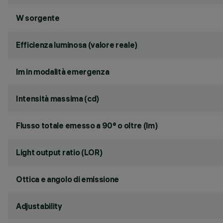
W sorgente
Efficienza luminosa (valore reale)
lm in modalità emergenza
Intensità massima (cd)
Flusso totale emesso a 90° o oltre (lm)
Light output ratio (LOR)
Ottica e angolo di emissione
Adjustability