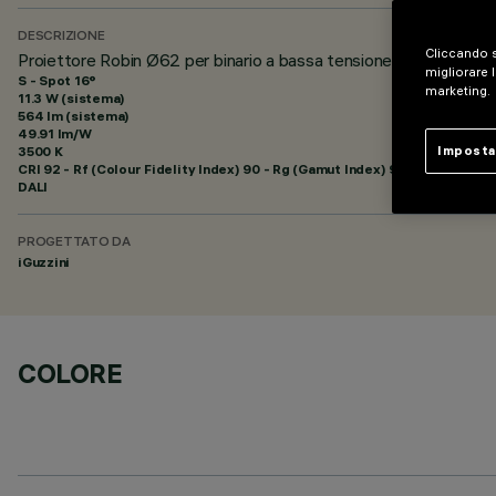
DESCRIZIONE
Cliccando s
Proiettore Robin Ø62 per binario a bassa tensione 48V - DALI 
migliorare l
S - Spot 16°
marketing.
11.3 W (sistema)
564 lm (sistema)
49.91 lm/W
3500 K
Imposta
CRI
92
- Rf (Colour Fidelity Index) 90 - Rg (Gamut Index) 98
DALI
PROGETTATO DA
iGuzzini
COLORE