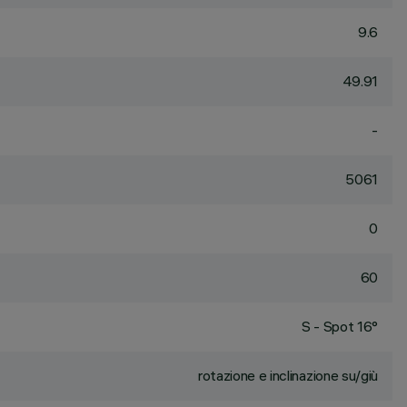
9.6
49.91
-
5061
0
60
S - Spot 16°
rotazione e inclinazione su/giù