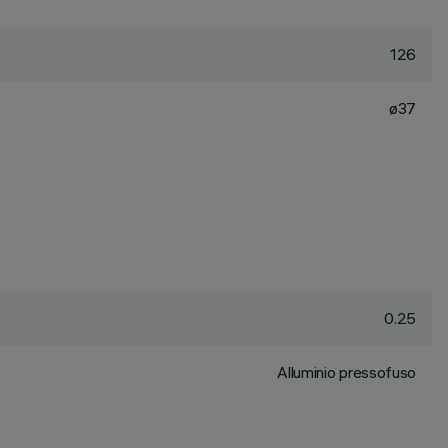
126
ø37
0.25
Alluminio pressofuso