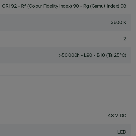
CRI
92
- Rf (Colour Fidelity Index) 90 - Rg (Gamut Index) 98
3500 K
2
>50,000h - L90 - B10 (Ta 25°C)
48 V DC
LED