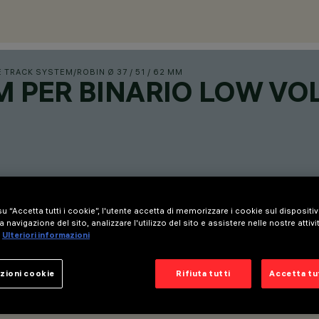
E TRACK SYSTEM
/
ROBIN Ø 37 / 51 / 62 MM
 MM PER BINARIO LOW VO
u “Accetta tutti i cookie”, l'utente accetta di memorizzare i cookie sul dispositi
a navigazione del sito, analizzare l'utilizzo del sito e assistere nelle nostre attivi
Ulteriori informazioni
zioni cookie
Rifiuta tutti
Accetta tut