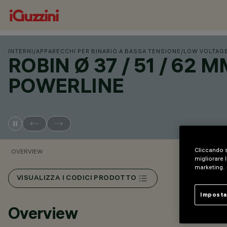
INTERNI
/
APPARECCHI PER BINARIO A BASSA TENSIONE
/
LOW VOLTAG
ROBIN Ø 37 / 51 / 62
POWERLINE
Cliccando s
OVERVIEW
migliorare l
marketing.
VISUALIZZA I CODICI PRODOTTO
Imposta
Overview