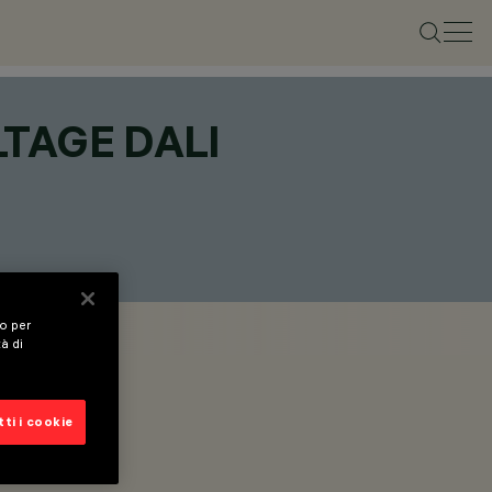
LTAGE DALI
vo per
tà di
ti i cookie