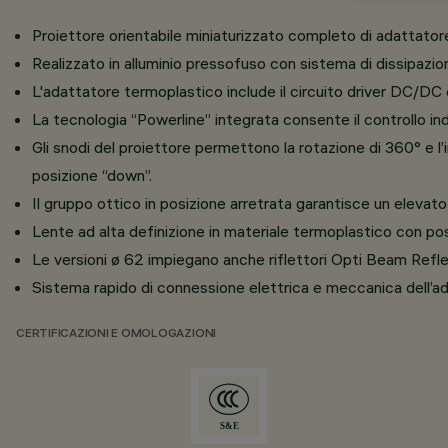
Proiettore orientabile miniaturizzato completo di adattatore
Realizzato in alluminio pressofuso con sistema di dissipazio
L'adattatore termoplastico include il circuito driver DC/DC
La tecnologia “Powerline” integrata consente il controllo ind
Gli snodi del proiettore permettono la rotazione di 360° e l’i
posizione “down”.
Il gruppo ottico in posizione arretrata garantisce un elevat
Lente ad alta definizione in materiale termoplastico con possi
Le versioni ø 62 impiegano anche riflettori Opti Beam Refle
Sistema rapido di connessione elettrica e meccanica dell’ada
CERTIFICAZIONI E OMOLOGAZIONI