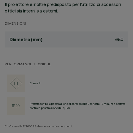
Il proiettore è inoltre predisposto per l’utilizzo di accessori
ottici sia interni sia esterni.
DIMENSIONI
ø80
Diametro (mm)
PERFORMANCE TECNICHE
Classe III
Protetto contro la penetrazione di corpi solidi superiori a 12 mm, non protetto
contro la penetrazione di liquidi.
Conforme alla EN60598-1 e alle normative pertinenti.