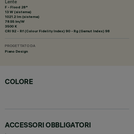
Lente
F - Flood 28°
13 W (sistema)
1021.2 lm (sistema)
78.55 lm/W
3500 K
CRI
92
- Rf (Colour Fidelity Index) 90 - Rg (Gamut Index) 98
PROGETTATO DA
Piano Design
COLORE
ACCESSORI OBBLIGATORI