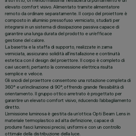
a soffitto, offrendo massima flessibilità di puntamento e un
elevato comfort visivo. Alimentato tramite alimentatore
remoto da ordinare separatamente. Il corpo del proiettore è
composto in alluminio pressofuso verniciato, studiati per
integrarsi in un sistema di dissipazione passiva capace di
garantire una lunga durata del prodotto e un’efficace
gestione del calore.
La basetta e la staffa di supporto, realizzate in zama
verniciata, assicurano solidità all’installazione e continuità
estetica con il design del proiettore. Il corpo è completo di
cavi uscenti, pertanto la connessione elettrica risulta
semplice e veloce.
Gli snodi del proiettore consentono una rotazione completa di
360° e un’inclinazione di 90°, offrendo grande flessibilità di
orientamento. Il gruppo ottico arretrato è progettato per
garantire un elevato comfort visivo, riducendo l’abbagliamento
diretto.
L’emissione luminosa è gestita da un’ottica Opti Beam Lens in
materiale termoplastico ad alta definizione, capace di
produrre fasci luminosi precisi, uniformi e con un controllo
ottimale della distribuzione della luce.