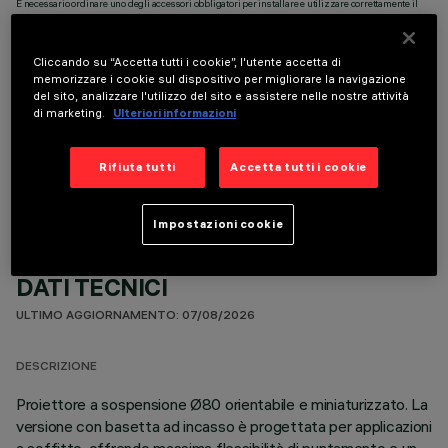
È necessario ordinare uno degli accessori obbligatori per installare e utilizzare correttamente il
prodotto:
Cliccando su “Accetta tutti i cookie”, l'utente accetta di
memorizzare i cookie sul dispositivo per migliorare la navigazione
del sito, analizzare l'utilizzo del sito e assistere nelle nostre attività
di marketing.
Ulteriori informazioni
COMPONENTI OPZIONALI
Rifiuta tutti
Accetta tutti i cookie
Impostazioni cookie
DATI TECNICI
ULTIMO AGGIORNAMENTO: 07/08/2026
DESCRIZIONE
Proiettore a sospensione Ø80 orientabile e miniaturizzato. La
versione con basetta ad incasso è progettata per applicazioni