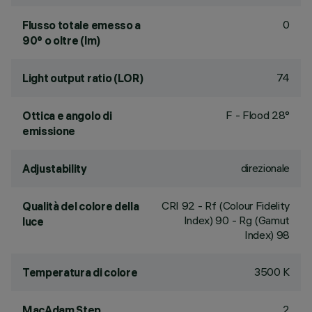
0
Flusso totale emesso a
90° o oltre (lm)
74
Light output ratio (LOR)
F - Flood 28°
Ottica e angolo di
emissione
direzionale
Adjustability
CRI
92
- Rf (Colour Fidelity
Qualità del colore della
Index) 90 - Rg (Gamut
luce
Index) 98
3500 K
Temperatura di colore
2
MacAdam Step