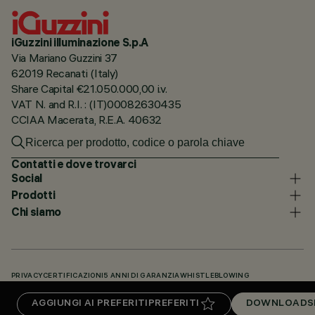
iGuzzini illuminazione S.p.A
Via Mariano Guzzini 37
62019 Recanati (Italy)
Share Capital €21.050.000,00 i.v.
VAT N. and R.I. : (IT)00082630435
CCIAA Macerata, R.E.A. 40632
Contatti e dove trovarci
Social
Prodotti
Chi siamo
PRIVACY
CERTIFICAZIONI
5 ANNI DI GARANZIA
WHISTLEBLOWING
COOKIE POLICY
DICHIARAZIONE DI ACCESSIBILITÀ
I NOSTRI CODICI
AGGIUNGI AI PREFERITI
PREFERITI
DOWNLOADS
KNOWLEDGE BASE (LOGIN NECESSARIO)
DOWNLOADS