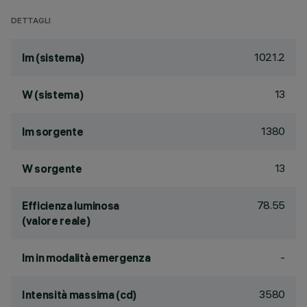
DETTAGLI
1021.2
lm (sistema)
13
W (sistema)
1380
lm sorgente
13
W sorgente
78.55
Efficienza luminosa
(valore reale)
-
lm in modalità emergenza
3580
Intensità massima (cd)