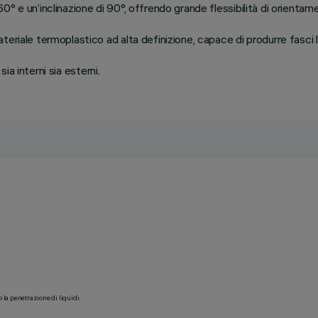
° e un’inclinazione di 90°, offrendo grande flessibilità di orientam
riale termoplastico ad alta definizione, capace di produrre fasci lu
sia interni sia esterni.
o la penetrazione di liquidi.