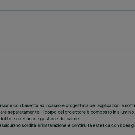
rsione con basetta ad incasso è progettata per applicazioni a soff
re separatamente. Il corpo del proiettore è composto in alluminio pr
dotto e un’efficace gestione del calore.
ssicurano solidità all’installazione e continuità estetica con il desi