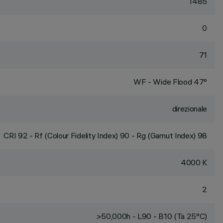
1485
0
71
WF - Wide Flood 47°
direzionale
CRI
92
- Rf (Colour Fidelity Index) 90 - Rg (Gamut Index) 98
4000 K
2
>50,000h - L90 - B10 (Ta 25°C)