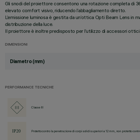
Gli snodi del proiettore consentono una rotazione completa di 360
elevato comfort visivo, riducendo l’abbagliamento diretto.
L’emissione luminosa è gestita da un’ottica Opti Beam Lens in mate
distribuzione della luce.
Il proiettore è inoltre predisposto per l’utilizzo di accessori ottici 
DIMENSIONI
Diametro (mm)
PERFORMANCE TECNICHE
Classe III
Protetto contro la penetrazione di corpi solidi superiori a 12 mm, non protetto contr