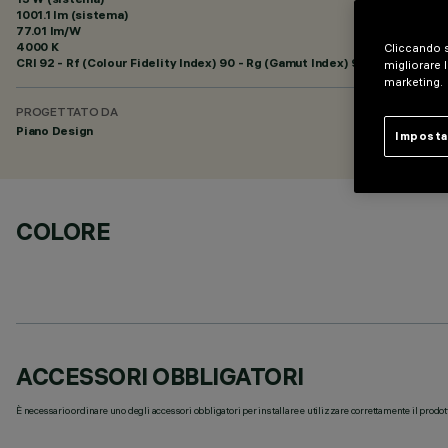
1001.1 lm (sistema)
77.01 lm/W
4000 K
Cliccando s
CRI
92
- Rf (Colour Fidelity Index) 90 - Rg (Gamut Index) 98
migliorare l
marketing.
PROGETTATO DA
Piano Design
Imposta
COLORE
ACCESSORI OBBLIGATORI
È necessario ordinare uno degli accessori obbligatori per installare e utilizzare correttamente il prodot