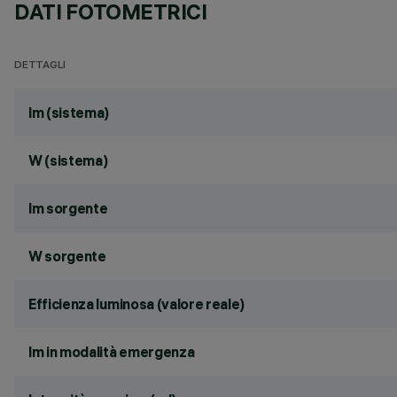
DATI FOTOMETRICI
DETTAGLI
lm (sistema)
W (sistema)
lm sorgente
W sorgente
Efficienza luminosa (valore reale)
lm in modalità emergenza