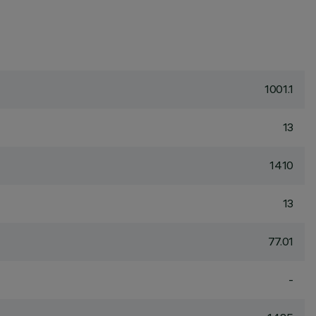
1001.1
13
1410
13
77.01
-