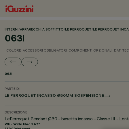
INTERNI
/
APPARECCHI A SOFFITTO
/
LE PERROQUET
/
LE PERROQUET INC
063I
COLORE
ACCESSORI OBBLIGATORI
COMPONENTI OPZIONALI
DATI TEC
063I
PARTE DI
LE PERROQUET INCASSO Ø80MM SOSPENSIONE
DESCRIZIONE
LePerroquet Pendant Ø80 - basetta incasso - Classe III - Len
WF - Wide Flood 47°
13 W (sistema)