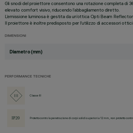
Gli snodi del proiettore consentono una rotazione completa di 360
elevato comfort visivo, riducendo l’abbagliamento diretto.
L’emissione luminosa è gestita da un’ottica Opti Beam Reflector i
Il proiettore è inoltre predisposto per l’utilizzo di accessori ottici 
DIMENSIONI
Diametro (mm)
PERFORMANCE TECNICHE
Classe III
Protetto contro la penetrazione di corpi solidi superiori a 12 mm, non protetto contr