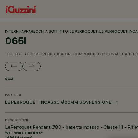
INTERNI
/
APPARECCHI A SOFFITTO
/
LE PERROQUET
/
LE PERROQUET INC
065I
COLORE
ACCESSORI OBBLIGATORI
COMPONENTI OPZIONALI
DATI TEC
065I
PARTE DI
LE PERROQUET INCASSO Ø80MM SOSPENSIONE
DESCRIZIONE
LePerroquet Pendant Ø80 - basetta incasso - Classe III - Rifle
WF - Wide Flood 45°
14 W (sistema)