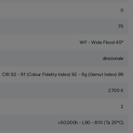
0
75
WF - Wide Flood 45°
direzionale
CRI
92
- Rf (Colour Fidelity Index) 92 - Rg (Gamut Index) 99
2700 K
2
>50,000h - L90 - B10 (Ta 25°C)