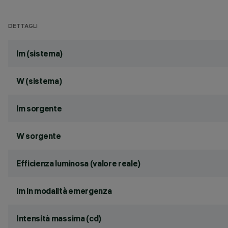
DETTAGLI
lm (sistema)
W (sistema)
lm sorgente
W sorgente
Efficienza luminosa (valore reale)
lm in modalità emergenza
Intensità massima (cd)