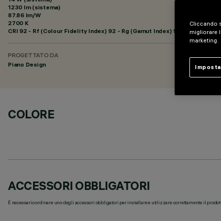
1230 lm (sistema)
87.86 lm/W
2700 K
Cliccando s
CRI
92
- Rf (Colour Fidelity Index) 92 - Rg (Gamut Index) 99
migliorare l
marketing.
PROGETTATO DA
Piano Design
Imposta
COLORE
ACCESSORI OBBLIGATORI
È necessario ordinare uno degli accessori obbligatori per installare e utilizzare correttamente il prodot