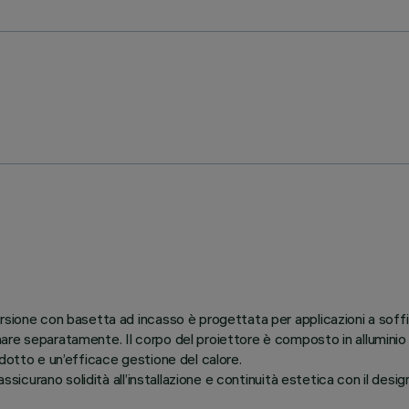
rsione con basetta ad incasso è progettata per applicazioni a soff
re separatamente. Il corpo del proiettore è composto in alluminio pr
dotto e un’efficace gestione del calore.
ssicurano solidità all’installazione e continuità estetica con il desi