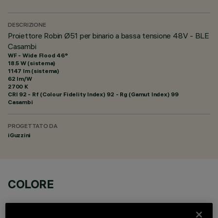
DESCRIZIONE
Proiettore Robin Ø51 per binario a bassa tensione 48V - BLE
Casambi
WF - Wide Flood 46°
18.5 W (sistema)
1147 lm (sistema)
62 lm/W
2700 K
CRI
92
- Rf (Colour Fidelity Index) 92 - Rg (Gamut Index) 99
Casambi
PROGETTATO DA
iGuzzini
COLORE