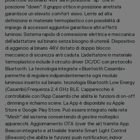
posizione "down". Il gruppo ottico in posizione arretrata
garantisce un elevato comfort visivo. Lente ad alta
definizione in materiale termoplastico con possibilità di
impiego di accessori aggiuntivi garantisce altri effetti
luminosi. Sistema rapido di connessione elettrica e meccanica
dell’adattatore sul binario senza bisogno di utensili. Dispositivo
di aggancio al binario 48V dotato di doppio blocco
meccanico di sicurezza anti caduta. L’adattatore in materiale
termoplastico include il circuito driver DC/DC con protocollo
Bluetooth. La tecnologia integrata «Bluetooth Casambi»
permette di regolare indipendentemente ogni modulo
luminoso inserito sul binario. tecnologia Bluetooth Low Energy
(Casambi).Frequenza 2.4 GHz BLE. L'apparecchio è
controllabile con l'App Casambi che abilita le funzioni di on-off
, dimming e richiamo scene. La App è disponibile su Apple
Store e Google Play Store. Può essere integrato nella rete
"Mesh" del sistema consentendo di gestire molteplici
apparecchi. Aggiornamento OTA (over the air) tramite App.
Beacon integrato e attivabile tramite Smart Light Control
(iBeacon) che abilita le funzioni: push notification, indoor