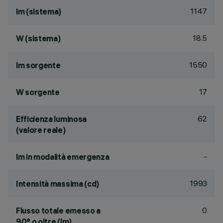
1147
lm (sistema)
18.5
W (sistema)
1550
lm sorgente
17
W sorgente
62
Efficienza luminosa
(valore reale)
-
lm in modalità emergenza
1993
Intensità massima (cd)
0
Flusso totale emesso a
90° o oltre (lm)