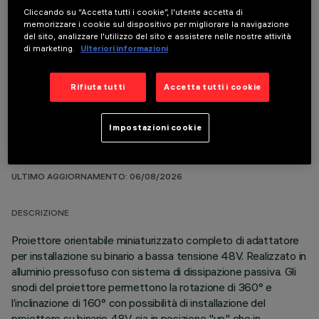
Cliccando su “Accetta tutti i cookie”, l'utente accetta di
memorizzare i cookie sul dispositivo per migliorare la navigazione
del sito, analizzare l'utilizzo del sito e assistere nelle nostre attività
COMPONENTI OPZIONALI
di marketing.
Ulteriori informazioni
Rifiuta tutti
Accetta tutti i cookie
Impostazioni cookie
DATI TECNICI
ULTIMO AGGIORNAMENTO: 06/08/2026
DESCRIZIONE
Proiettore orientabile miniaturizzato completo di adattatore
per installazione su binario a bassa tensione 48V. Realizzato in
alluminio pressofuso con sistema di dissipazione passiva. Gli
snodi del proiettore permettono la rotazione di 360° e
l’inclinazione di 160° con possibilità di installazione del
proiettore su binario 48V sia in posizione "up" che in