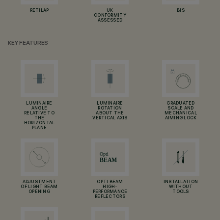
RETILAP
UK
BIS
CONFORMITY
ASSESSED
KEY FEATURES
LUMINAIRE
LUMINAIRE
GRADUATED
ANGLE
ROTATION
SCALE AND
RELATIVE TO
ABOUT THE
MECHANICAL
THE
VERTICAL AXIS
AIMING LOCK
HORIZONTAL
PLANE
ADJUSTMENT
OPTI BEAM
INSTALLATION
OF LIGHT BEAM
HIGH-
WITHOUT
OPENING
PERFORMANCE
TOOLS
REFLECTORS