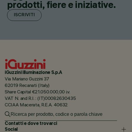
prodotti, fiere e iniziative.
ISCRIVITI
iGuzzini illuminazione S.p.A
Via Mariano Guzzini 37
62019 Recanati (Italy)
Share Capital €21.050.000,00 i.v.
VAT N. and R.I. : (IT)00082630435
CCIAA Macerata, R.E.A. 40632
Contatti e dove trovarci
Social