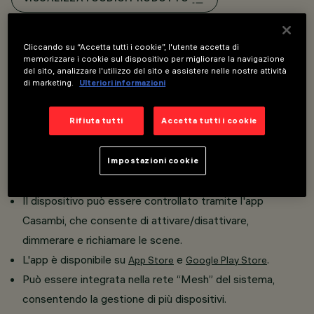
Overview
Cliccando su “Accetta tutti i cookie”, l'utente accetta di
memorizzare i cookie sul dispositivo per migliorare la navigazione
del sito, analizzare l'utilizzo del sito e assistere nelle nostre attività
di marketing.
Ulteriori informazioni
Proiettore orientabile miniaturizzato completo di
adattatore per installazione su binario a bassa tensione
Rifiuta tutti
Accetta tutti i cookie
48V.
La tecnologia integrata Casambi consente il controllo
Impostazioni cookie
indipendente di ogni modulo luminoso inserito nel binario.
Il dispositivo può essere controllato tramite l'app
Casambi, che consente di attivare/disattivare,
dimmerare e richiamare le scene.
L'app è disponibile su
e
.
App Store
Google Play Store
Può essere integrata nella rete “Mesh” del sistema,
consentendo la gestione di più dispositivi.