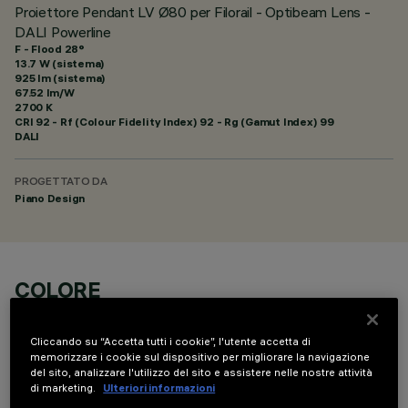
Proiettore Pendant LV Ø80 per Filorail - Optibeam Lens -
DALI Powerline
F - Flood 28°
13.7 W (sistema)
925 lm (sistema)
67.52 lm/W
2700 K
CRI
92
- Rf (Colour Fidelity Index) 92 - Rg (Gamut Index) 99
DALI
PROGETTATO DA
Piano Design
COLORE
Cliccando su “Accetta tutti i cookie”, l'utente accetta di
memorizzare i cookie sul dispositivo per migliorare la navigazione
del sito, analizzare l'utilizzo del sito e assistere nelle nostre attività
di marketing.
Ulteriori informazioni