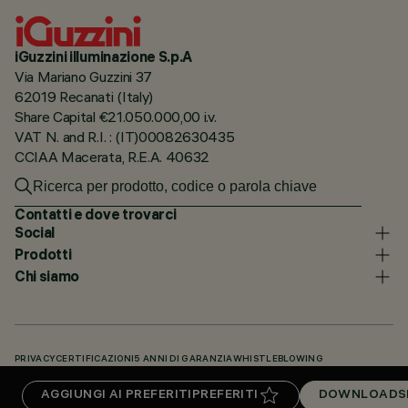
iGuzzini illuminazione S.p.A
Via Mariano Guzzini 37
62019 Recanati (Italy)
Share Capital €21.050.000,00 i.v.
VAT N. and R.I. : (IT)00082630435
CCIAA Macerata, R.E.A. 40632
Contatti e dove trovarci
Social
Prodotti
Chi siamo
PRIVACY
CERTIFICAZIONI
5 ANNI DI GARANZIA
WHISTLEBLOWING
COOKIE POLICY
DICHIARAZIONE DI ACCESSIBILITÀ
I NOSTRI CODICI
AGGIUNGI AI PREFERITI
PREFERITI
DOWNLOADS
KNOWLEDGE BASE (LOGIN NECESSARIO)
DOWNLOADS