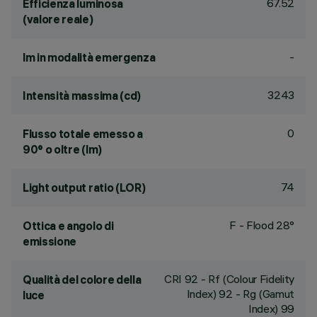
67.52
Efficienza luminosa
(valore reale)
-
lm in modalità emergenza
3243
Intensità massima (cd)
0
Flusso totale emesso a
90° o oltre (lm)
74
Light output ratio (LOR)
F - Flood 28°
Ottica e angolo di
emissione
CRI
92
- Rf (Colour Fidelity
Qualità del colore della
Index) 92 - Rg (Gamut
luce
Index) 99