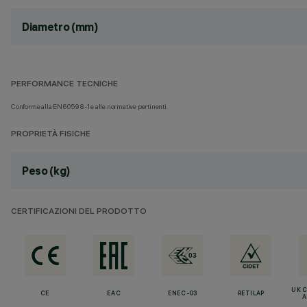
Diametro (mm)
PERFORMANCE TECNICHE
Conforme alla EN60598-1 e alle normative pertinenti.
PROPRIETÀ FISICHE
Peso (kg)
CERTIFICAZIONI DEL PRODOTTO
UK 
CE
EAC
ENEC-03
RETILAP
A