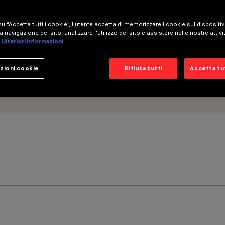
u “Accetta tutti i cookie”, l'utente accetta di memorizzare i cookie sul dispositi
a navigazione del sito, analizzare l'utilizzo del sito e assistere nelle nostre attivi
Ulteriori informazioni
zioni cookie
Rifiuta tutti
Accetta tut