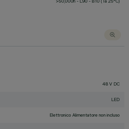
>50,000h - L90 - B10 (Ta 25°C)
48 V DC
LED
Elettronico Alimentatore non incluso