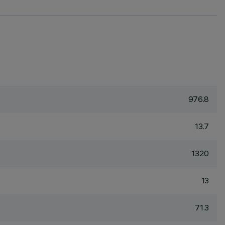
976.8
13.7
1320
13
71.3