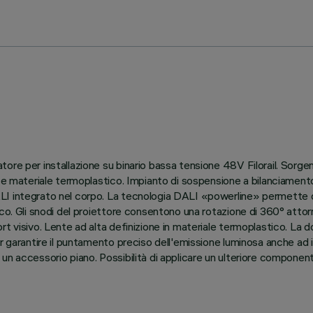
ore per installazione su binario bassa tensione 48V Filorail. Sorg
so e materiale termoplastico. Impianto di sospensione a bilanciame
I integrato nel corpo. La tecnologia DALI «powerline» permette di 
. Gli snodi del proiettore consentono una rotazione di 360° attorno a
t visivo. Lente ad alta definizione in materiale termoplastico. La d
r garantire il puntamento preciso dell'emissione luminosa anche ad i
un accessorio piano. Possibilità di applicare un ulteriore componen