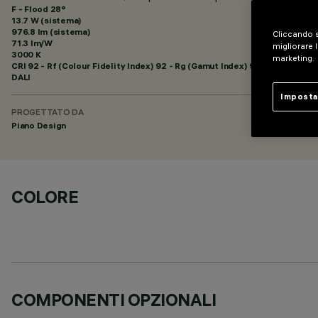
F - Flood 28°
13.7 W (sistema)
976.8 lm (sistema)
Cliccando s
71.3 lm/W
migliorare l
3000 K
marketing.
CRI
92
- Rf (Colour Fidelity Index) 92 - Rg (Gamut Index) 99
DALI
Imposta
PROGETTATO DA
Piano Design
COLORE
COMPONENTI OPZIONALI