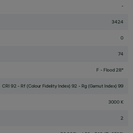
-
3424
0
74
F - Flood 28°
CRI
92
- Rf (Colour Fidelity Index) 92 - Rg (Gamut Index) 99
3000 K
2