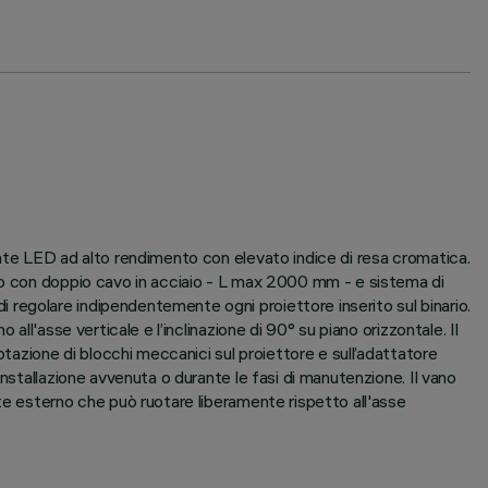
ente LED ad alto rendimento con elevato indice di resa cromatica.
nto con doppio cavo in acciaio - L max 2000 mm - e sistema di
regolare indipendentemente ogni proiettore inserito sul binario.
ll'asse verticale e l’inclinazione di 90° su piano orizzontale. Il
otazione di blocchi meccanici sul proiettore e sull’adattatore
nstallazione avvenuta o durante le fasi di manutenzione. Il vano
te esterno che può ruotare liberamente rispetto all'asse