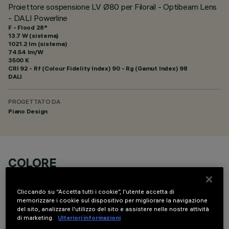
Proiettore sospensione LV Ø80 per Filorail - Optibeam Lens
- DALI Powerline
F - Flood 28°
13.7 W (sistema)
1021.2 lm (sistema)
74.54 lm/W
3500 K
CRI
92
- Rf (Colour Fidelity Index) 90 - Rg (Gamut Index) 98
DALI
PROGETTATO DA
Piano Design
COLORE
Cliccando su “Accetta tutti i cookie”, l'utente accetta di
memorizzare i cookie sul dispositivo per migliorare la navigazione
del sito, analizzare l'utilizzo del sito e assistere nelle nostre attività
di marketing.
Ulteriori informazioni