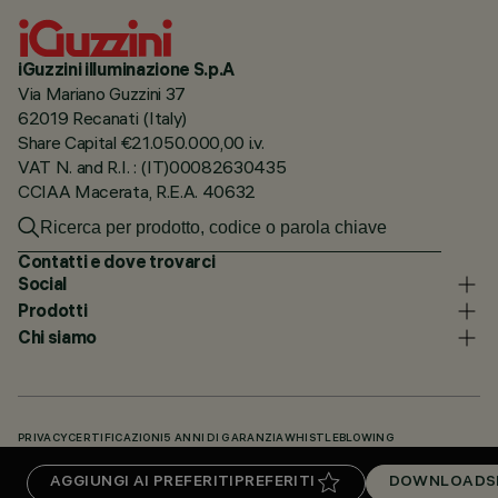
iGuzzini illuminazione S.p.A
Via Mariano Guzzini 37
62019 Recanati (Italy)
Share Capital €21.050.000,00 i.v.
VAT N. and R.I. : (IT)00082630435
CCIAA Macerata, R.E.A. 40632
Contatti e dove trovarci
Social
Prodotti
Chi siamo
PRIVACY
CERTIFICAZIONI
5 ANNI DI GARANZIA
WHISTLEBLOWING
COOKIE POLICY
DICHIARAZIONE DI ACCESSIBILITÀ
I NOSTRI CODICI
AGGIUNGI AI PREFERITI
PREFERITI
DOWNLOADS
KNOWLEDGE BASE (LOGIN NECESSARIO)
DOWNLOADS