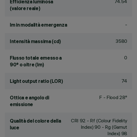
74.54
Efficienza luminosa
(valore reale)
-
lm in modalità emergenza
3580
Intensità massima (cd)
0
Flusso totale emesso a
90° o oltre (lm)
74
Light output ratio (LOR)
F - Flood 28°
Ottica e angolo di
emissione
CRI
92
- Rf (Colour Fidelity
Qualità del colore della
Index) 90 - Rg (Gamut
luce
Index) 98