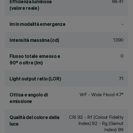
68.41
Efficienza luminosa
(valore reale)
-
lm in modalità emergenza
1390
Intensità massima (cd)
0
Flusso totale emesso a
90° o oltre (lm)
71
Light output ratio (LOR)
WF - Wide Flood 47°
Ottica e angolo di
emissione
CRI
92
- Rf (Colour Fidelity
Qualità del colore della
Index) 92 - Rg (Gamut
luce
Index) 99