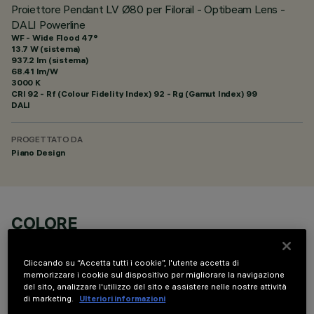
Proiettore Pendant LV Ø80 per Filorail - Optibeam Lens -
DALI Powerline
WF - Wide Flood 47°
13.7 W (sistema)
937.2 lm (sistema)
68.41 lm/W
3000 K
CRI
92
- Rf (Colour Fidelity Index) 92 - Rg (Gamut Index) 99
DALI
PROGETTATO DA
Piano Design
COLORE
Cliccando su “Accetta tutti i cookie”, l'utente accetta di
memorizzare i cookie sul dispositivo per migliorare la navigazione
del sito, analizzare l'utilizzo del sito e assistere nelle nostre attività
di marketing.
Ulteriori informazioni