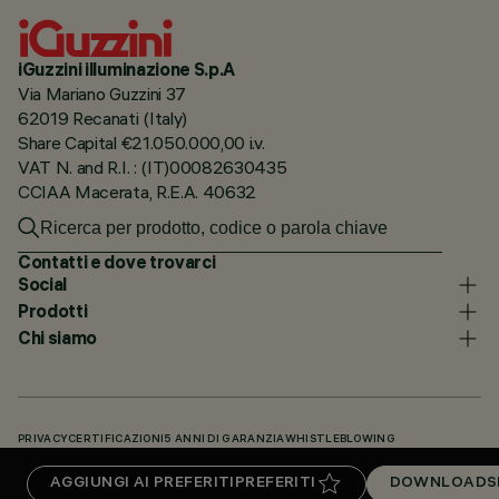
iGuzzini illuminazione S.p.A
Via Mariano Guzzini 37
62019 Recanati (Italy)
Share Capital €21.050.000,00 i.v.
VAT N. and R.I. : (IT)00082630435
CCIAA Macerata, R.E.A. 40632
Contatti e dove trovarci
Social
Prodotti
Chi siamo
PRIVACY
CERTIFICAZIONI
5 ANNI DI GARANZIA
WHISTLEBLOWING
COOKIE POLICY
DICHIARAZIONE DI ACCESSIBILITÀ
I NOSTRI CODICI
AGGIUNGI AI PREFERITI
PREFERITI
DOWNLOADS
KNOWLEDGE BASE (LOGIN NECESSARIO)
DOWNLOADS