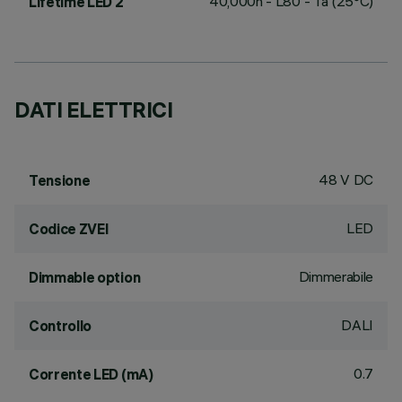
40,000h - L80 - Ta (25°C)
Lifetime LED 2
DATI ELETTRICI
48 V DC
Tensione
LED
Codice ZVEI
Dimmerabile
Dimmable option
DALI
Controllo
0.7
Corrente LED (mA)