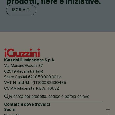
prodotti, fiere e iniziative.
ISCRIVITI
iGuzzini illuminazione S.p.A
Via Mariano Guzzini 37
62019 Recanati (Italy)
Share Capital €21.050.000,00 i.v.
VAT N. and R.I. : (IT)00082630435
CCIAA Macerata, R.E.A. 40632
Contatti e dove trovarci
Social