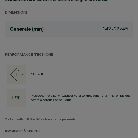
DIMENSIONI
142x22x45
Generale (mm)
PERFORMANCE TECNICHE
Classe III
Protetto contro la penetrazione di corpi solidi superiori a 12 mm, non protetto
contro la penetrazione di liquidi.
Conforme alla EN60598-1 e alle normative pertinenti.
PROPRIETÀ FISICHE