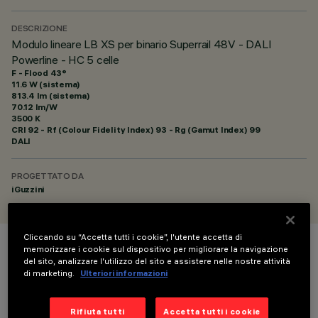
DESCRIZIONE
Modulo lineare LB XS per binario Superrail 48V - DALI
Powerline - HC 5 celle
F - Flood 43°
11.6 W (sistema)
813.4 lm (sistema)
70.12 lm/W
3500 K
CRI
92
- Rf (Colour Fidelity Index) 93 - Rg (Gamut Index) 99
DALI
PROGETTATO DA
iGuzzini
Cliccando su “Accetta tutti i cookie”, l'utente accetta di
memorizzare i cookie sul dispositivo per migliorare la navigazione
COLORE
del sito, analizzare l'utilizzo del sito e assistere nelle nostre attività
di marketing.
Ulteriori informazioni
Rifiuta tutti
Accetta tutti i cookie