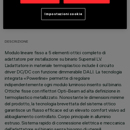
Impostazioni cookie
DATI TECNICI
ULTIMO AGGIORNAMENTO: 03/07/2026
DESCRIZIONE
Modulo lineare fisso a 5 elementi ottici completo di
adattatore per installazione su binario Superrail LV.
L’adattatore in materiale termoplastico include il circuito
driver DC/DC con funzione dimmerabile DALI. La tecnologia
integrata «Powerline» permette di regolare
indipendentemente ogni modulo luminoso inserito sul binario.
Ottiche fisse con riflettori Opti-Beam ad alta definizione in
termoplastico metallizzato. Nonostante le dimensioni minime
del prodotto, la tecnologia brevettata del sistema ottico
garantisce un flusso efficace ed un elevato comfort visivo ad
abbagliamento controllato. Corpo principale in alluminio
estruso. Sistema rapido di connessione elettrica e meccanica
dell’adattatore sul binario senza bisogno di utensili.