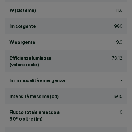
11.6
W (sistema)
980
lm sorgente
9.9
W sorgente
70.12
Efficienza luminosa
(valore reale)
-
lm in modalità emergenza
1915
Intensità massima (cd)
0
Flusso totale emesso a
90° o oltre (lm)