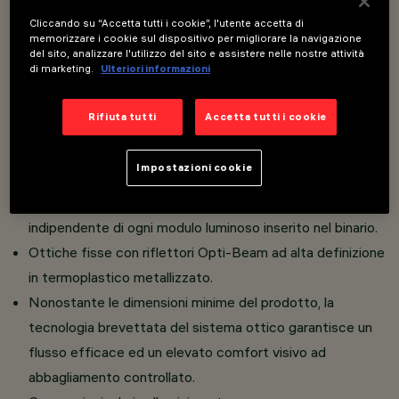
Cliccando su “Accetta tutti i cookie”, l'utente accetta di
Overview
memorizzare i cookie sul dispositivo per migliorare la navigazione
del sito, analizzare l'utilizzo del sito e assistere nelle nostre attività
di marketing.
Ulteriori informazioni
Modulo lineare fisso completo di adattatore per
Rifiuta tutti
Accetta tutti i cookie
installazione su binario Superrail.
L'adattatore termoplastico include il circuito driver
Impostazioni cookie
DC/DC con funzionalità DALI dimmerabile.
La tecnologia “Powerline” integrata consente il controllo
indipendente di ogni modulo luminoso inserito nel binario.
Ottiche fisse con riflettori Opti-Beam ad alta definizione
in termoplastico metallizzato.
Nonostante le dimensioni minime del prodotto, la
tecnologia brevettata del sistema ottico garantisce un
flusso efficace ed un elevato comfort visivo ad
abbagliamento controllato.