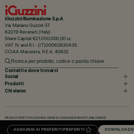
iGuzzini illuminazione S.p.A
Via Mariano Guzzini 37
62019 Recanati (Italy)
Share Capital €21.050.000,00 i.v.
VAT N. and R.I. : (IT)00082630435
CCIAA Macerata, R.E.A. 40632
Contatti e dove trovarci
Social
Prodotti
Chi siamo
PRIVACY
CERTIFICAZIONI
5 ANNI DI GARANZIA
WHISTLEBLOWING
COOKIE POLICY
DICHIARAZIONE DI ACCESSIBILITÀ
I NOSTRI CODICI
AGGIUNGI AI PREFERITI
PREFERITI
DOWNLOADS
KNOWLEDGE BASE (LOGIN NECESSARIO)
DOWNLOADS