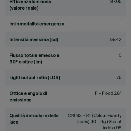
97.05
Efficienza luminosa
(valore reale)
-
lm in modalità emergenza
5842
Intensità massima (cd)
0
Flusso totale emesso a
90° o oltre (lm)
76
Light output ratio (LOR)
F - Flood 28°
Ottica e angolo di
emissione
CRI
92
- Rf (Colour Fidelity
Qualità del colore della
Index) 90 - Rg (Gamut
luce
Index) 98