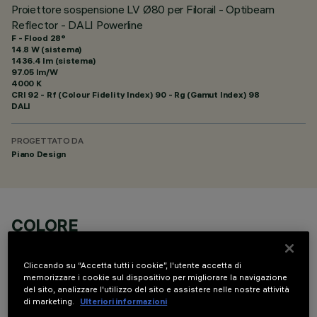
Proiettore sospensione LV Ø80 per Filorail - Optibeam
Reflector - DALI Powerline
F - Flood 28°
14.8 W (sistema)
1436.4 lm (sistema)
97.05 lm/W
4000 K
CRI
92
- Rf (Colour Fidelity Index) 90 - Rg (Gamut Index) 98
DALI
PROGETTATO DA
Piano Design
COLORE
Cliccando su “Accetta tutti i cookie”, l'utente accetta di
memorizzare i cookie sul dispositivo per migliorare la navigazione
del sito, analizzare l'utilizzo del sito e assistere nelle nostre attività
di marketing.
Ulteriori informazioni