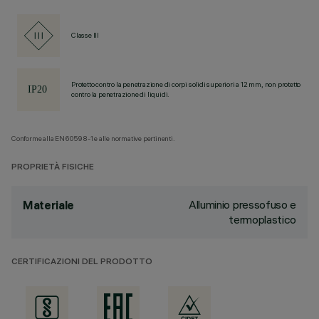
Classe III
Protetto contro la penetrazione di corpi solidi superiori a 12 mm, non protetto
contro la penetrazione di liquidi.
Conforme alla EN60598-1 e alle normative pertinenti.
PROPRIETÀ FISICHE
Alluminio pressofuso e
Materiale
termoplastico
CERTIFICAZIONI DEL PRODOTTO