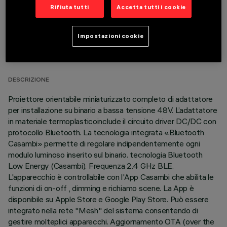
Rifiuta tutti
Accetta tutti i cookie
DATI TECNICI
Impostazioni cookie
ULTIMO AGGIORNAMENTO: 07/08/2026
DESCRIZIONE
Proiettore orientabile miniaturizzato completo di adattatore
per installazione su binario a bassa tensione 48V. L’adattatore
in materiale termoplasticoinclude il circuito driver DC/DC con
protocollo Bluetooth. La tecnologia integrata «Bluetooth
Casambi» permette di regolare indipendentemente ogni
modulo luminoso inserito sul binario. tecnologia Bluetooth
Low Energy (Casambi). Frequenza 2.4 GHz BLE.
L'apparecchio è controllabile con l'App Casambi che abilita le
funzioni di on-off , dimming e richiamo scene. La App è
disponibile su Apple Store e Google Play Store. Può essere
integrato nella rete "Mesh" del sistema consentendo di
gestire molteplici apparecchi. Aggiornamento OTA (over the