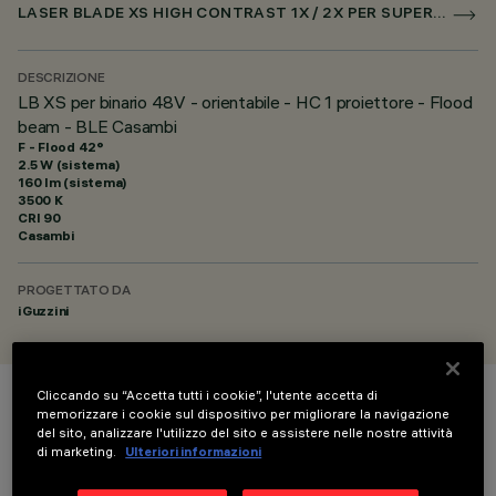
LASER BLADE XS HIGH CONTRAST 1X / 2X PER SUPERRAIL CASAMBI
DESCRIZIONE
LB XS per binario 48V - orientabile - HC 1 proiettore - Flood
beam - BLE Casambi
F - Flood 42°
2.5 W (sistema)
160 lm (sistema)
3500 K
CRI
90
Casambi
PROGETTATO DA
iGuzzini
Cliccando su “Accetta tutti i cookie”, l'utente accetta di
COLORE
memorizzare i cookie sul dispositivo per migliorare la navigazione
del sito, analizzare l'utilizzo del sito e assistere nelle nostre attività
di marketing.
Ulteriori informazioni