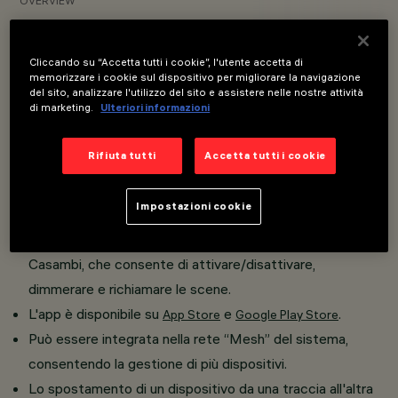
OVERVIEW
VISUALIZZA I CODICI PRODOTTO
Cliccando su “Accetta tutti i cookie”, l'utente accetta di
memorizzare i cookie sul dispositivo per migliorare la navigazione
del sito, analizzare l'utilizzo del sito e assistere nelle nostre attività
Overview
di marketing.
Ulteriori informazioni
Rifiuta tutti
Accetta tutti i cookie
Installazione su binario Low Voltage (48V).
La tecnologia integrata Casambi consente il controllo
Impostazioni cookie
indipendente di ogni modulo luminoso inserito nel binario.
Il dispositivo può essere controllato tramite l'app
Casambi, che consente di attivare/disattivare,
dimmerare e richiamare le scene.
L'app è disponibile su
e
.
App Store
Google Play Store
Può essere integrata nella rete “Mesh” del sistema,
consentendo la gestione di più dispositivi.
Lo spostamento di un dispositivo da una traccia all'altra