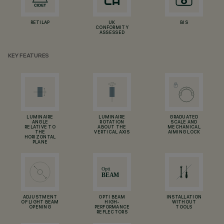
RETILAP
UK
BIS
CONFORMITY
ASSESSED
KEY FEATURES
LUMINAIRE
LUMINAIRE
GRADUATED
ANGLE
ROTATION
SCALE AND
RELATIVE TO
ABOUT THE
MECHANICAL
THE
VERTICAL AXIS
AIMING LOCK
HORIZONTAL
PLANE
ADJUSTMENT
OPTI BEAM
INSTALLATION
OF LIGHT BEAM
HIGH-
WITHOUT
OPENING
PERFORMANCE
TOOLS
REFLECTORS