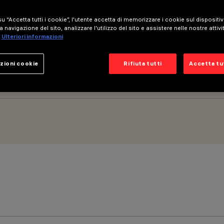
u “Accetta tutti i cookie”, l'utente accetta di memorizzare i cookie sul dispositi
a navigazione del sito, analizzare l'utilizzo del sito e assistere nelle nostre attivi
 beam - BLE Casambi
Ulteriori informazioni
zioni cookie
Rifiuta tutti
Accetta tut