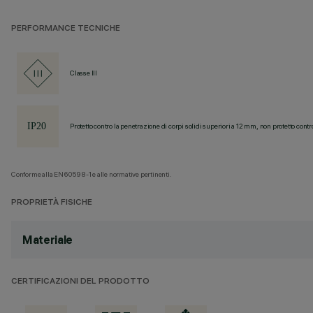
PERFORMANCE TECNICHE
Classe III
Protetto contro la penetrazione di corpi solidi superiori a 12 mm, non protetto contr
Conforme alla EN60598-1 e alle normative pertinenti.
PROPRIETÀ FISICHE
Materiale
CERTIFICAZIONI DEL PRODOTTO