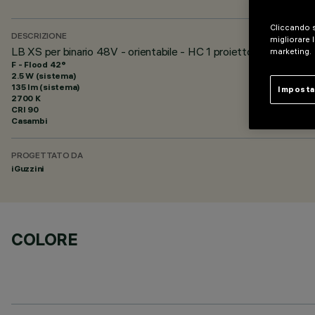
Cliccando s
DESCRIZIONE
migliorare l
LB XS per binario 48V - orientabile - HC 1 proiettore - Flood
marketing.
F - Flood 42°
2.5 W (sistema)
135 lm (sistema)
Imposta
2700 K
CRI
90
Casambi
PROGETTATO DA
iGuzzini
COLORE