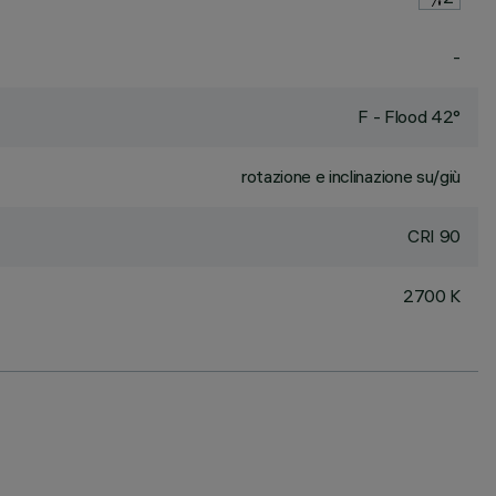
-
F - Flood 42°
rotazione e inclinazione su/giù
CRI
90
2700 K