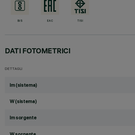
BIS
EAC
TISI
DATI FOTOMETRICI
DETTAGLI
lm (sistema)
W (sistema)
lm sorgente
W sorgente