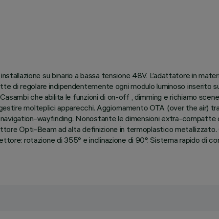
installazione su binario a bassa tensione 48V. L’adattatore in mater
e di regolare indipendentemente ogni modulo luminoso inserito su
asambi che abilita le funzioni di on-off , dimming e richiamo scen
estire molteplici apparecchi. Aggiornamento OTA (over the air) tr
door navigation-wayfinding. Nonostante le dimensioni extra-compatte
ttore Opti-Beam ad alta definizione in termoplastico metallizzato. 
ttore: rotazione di 355° e inclinazione di 90°. Sistema rapido di co