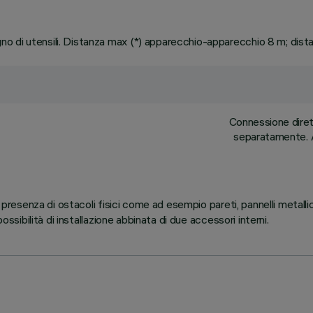
o di utensili. Distanza max (*) apparecchio-apparecchio 8 m; dis
Connessione dirett
separatamente. A
 presenza di ostacoli fisici come ad esempio pareti, pannelli metallic
ossibilità di installazione abbinata di due accessori interni.